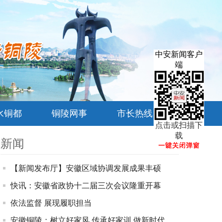
中安新闻客户
端
水铜都
铜陵网事
市长热线
点击或扫描下
载
新闻
【新闻发布厅】安徽区域协调发展成果丰硕
快讯：安徽省政协十二届三次会议隆重开幕
依法监督 展现履职担当
安徽铜陵：树立好家风 传承好家训 做新时代青年