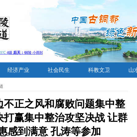
经济产业
社会民生
科教文卫
山
道
边不正之风和腐败问题集中整
决打赢集中整治攻坚决战 让群
惠感到满意 孔涛等参加