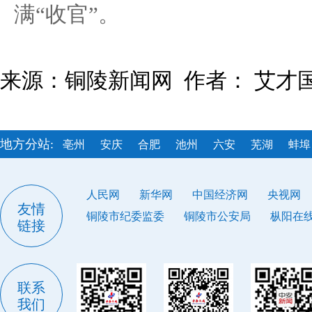
满“收官”。
来源：铜陵新闻网 作者： 艾才
地方分站:
亳州
安庆
合肥
池州
六安
芜湖
蚌埠
人民网
新华网
中国经济网
央视网
友情
铜陵市纪委监委
铜陵市公安局
枞阳在
链接
联系
我们