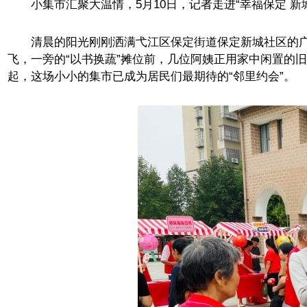
小集市汇聚大温情，5月10日，记者走进“幸福保定 新城
清晨的阳光刚刚洒满弋江区保定街道保定新城社区的广
飞，一旁的“以书换蔬”摊位前，几位阿姨正用家中闲置的旧书
起，这场小小的集市已成为居民们最期待的“邻里约会”。