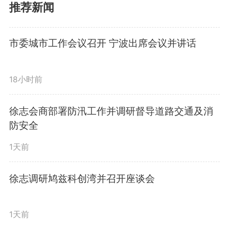
推荐新闻
全隐患清零到停车充电难题双解，
街道以“从解决一件事到解决一类
市委城市工作会议召开 宁波出席会议并讲话
事”的系统思维为指引，在破解拆
18小时前
迁居民办事难、补齐消防安全短
板、助力居民创业就业等关键领
徐志会商部署防汛工作并调研督导道路交通及消
防安全
域，构建起“问题发现
-
个案解决-制
1天前
度完善”的治理闭环；以“首善标
徐志调研鸠兹科创湾并召开座谈会
准”全力推动新城治理现代化，通
过产业链供需对接、物业乱象清理
1天前