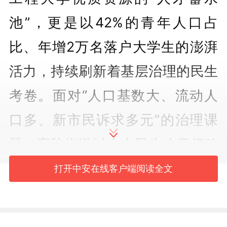
池”，更是以42%的青年人口占
比、年增2万名落户大学生的澎湃
活力，持续刷新着基层治理的民生
考卷。面对“人口基数大、流动人
口多、新市民诉求多元”的治理课
题，官陡街道以十大民生攻坚行动
为突破口，创新开展“开门教育”实
打开中安在线客户端阅读全文
践——从涉农区域供水管网提质到
农村老旧房屋焕新安居，从小区安