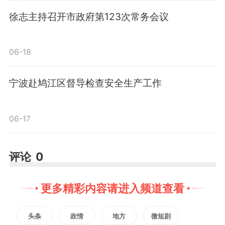
整治等专项行动，在实践中书写基
徐志主持召开市政府第123次常务会议
层治理的崭新篇章。
06-18
开门纳谏听民声
，
深挖细查找
宁波赴鸠江区督导检查安全生产工作
痛点
。
“小区健身器材坏了没人
修”“涉农区域自来水水压小，夏季
06-17
用水供应不足”“老旧小区‘飞线充
评论
0
电’隐患大”……在官陡街道近期开展
的民意收集中，居民们通过12345
更多精彩内容请进入频道查看
热线、社区微信群等渠道集中反映
头条
政情
地方
微短剧