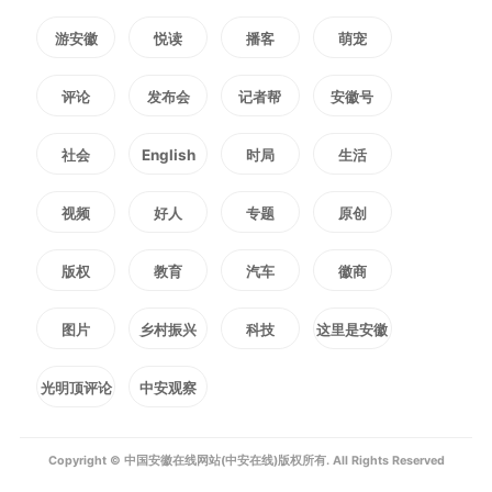
了这些急难愁盼问题。这些看似琐
游安徽
悦读
播客
萌宠
碎的民生诉求，恰恰成为街道深化
评论
发布会
记者帮
安徽号
作风建设的切入口。
社会
English
时局
生活
自深入贯彻中央八项规定精神
视频
好人
专题
原创
学习教育开展以来，官陡街道创新
版权
教育
汽车
徽商
以“线上听民声、线下访民情”为抓
图片
乡村振兴
科技
这里是安徽
手，坚持开门搞教育，推动学习教
光明顶评论
中安观察
育向基层延伸、向群众贴近。街道
党工委坚持“从解决一件事到破解
Copyright © 中国安徽在线网站(中安在线)版权所有. All Rights Reserved