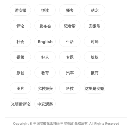
何淳宽察看教学环境，详细询问暑
游安徽
悦读
播客
萌宠
假托管课程设置、师资配备及安全
评论
发布会
记者帮
安徽号
管理制度落实情况。他要求，要树
社会
English
生活
时局
立系统思维，统筹各方力量、优化
视频
好人
专题
版权
资源配置，加强幼儿安全知识教
原创
教育
汽车
徽商
育，抓实校园安全管理，稳步推进
普惠托育服务体系建设，用心用情
图片
乡村振兴
科技
这里是安徽
办好民生实事。在商之都宣城商厦
光明顶评论
中安观察
和国购广场，何淳宽现场检查消防
Copyright © 中国安徽在线网站(中安在线)版权所有. All Rights Reserved