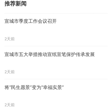
培训，从源头上防范安全事故发
推荐新闻
生；属地及监管部门要坚持监管与
宣城市季度工作会议召开
服务并重，常态化排查安全隐患、
主动帮扶企业整改，确保安全生产
2天前
各项措施落地见效。在水阳江玉山
宣城市五大举措推动宣纸宣笔保护传承发展
段，何淳宽沿河岸检查隔离防护
栏、警示标识、监控设备布设情
2天前
况，逐一了解救生设施配备、巡逻
将“民生愿景”变为“幸福实景”
值守、安全宣传等防溺水工作开展
2天前
情况。他指出，当前正值汛期、临