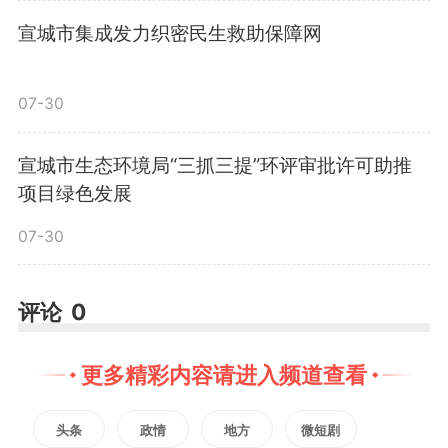
近暑期，各地各部门要把防溺水工
宣城市集成发力织密民生救助保障网
作摆在更加突出的位置，聚焦重点
07-30
时段、重点人群、重点区域，强化
宣城市生态环境局“三抓三提”环评审批许可助推
预警响应、加大巡查频次、完善防
项目绿色发展
护设施、抓实宣传教育，全面筑牢
07-30
防溺水安全防线；要坚持疏堵结
评论
0
合，因地制宜建设亲水设施，科学
划定安全区域，满足群众休闲需
更多精彩内容请进入频道查看
求。在市第六幼儿园碧桂园园区，
头条
政情
地方
微短剧