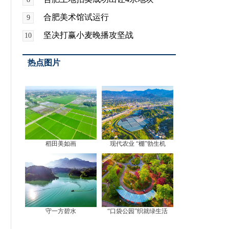
合肥美术馆试运行
9
坚决打赢小麦晚播攻坚战
10
热点图片
稻田美如画
现代农业 “棚”勃生机
守一方碧水
“口袋公园”织就绿生活