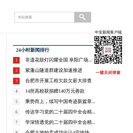
中安新闻客户端
24小时新闻排行
非遗花鼓灯闪耀全国 阜阳广场...
1
紫蓬山隧道群建设加速推进
2
合肥市开展工程欠款欠薪大排查
3
14所高校获捐赠140万元善款
4
乘势而上，续写中国奇迹新篇章...
5
传达学习党的二十届四中全会精...
6
学深悟透党的二十届四中全会精...
7
合肥土地拍卖成功出让4宗地块
8