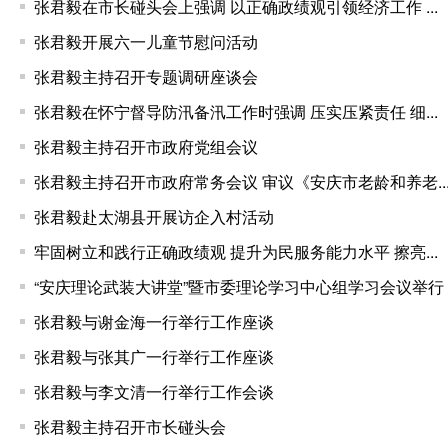
张君毅在市长碰头会上强调 以正确政绩观引领经济工作 ...
张君毅开展六一儿童节慰问活动
张君毅主持召开专题调研座谈会
张君毅在怀宁督导防汛备汛工作时强调 压实压紧责任 细...
张君毅主持召开市政府党组会议
张君毅主持召开市政府常务会议 审议《安庆市老龄和养老..
张君毅赴太湖县开展访企入村活动
牢固树立和践行正确政绩观 提升为民服务能力水平 擦亮...
“安庆理论武装大讲堂”暨市委理论学习中心组学习会议举行
张君毅与谢金海一行举行工作座谈
张君毅与张其广一行举行工作座谈
张君毅与李文清一行举行工作会谈
张君毅主持召开市长碰头会