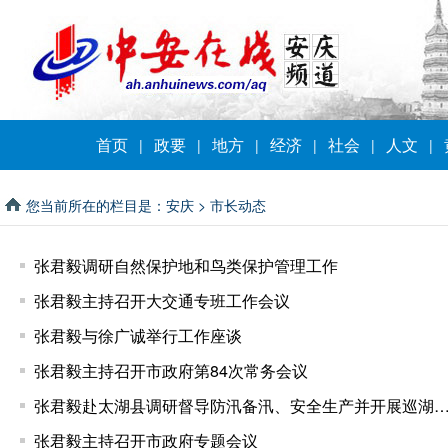
首页
政要
地方
经济
社会
人文
|
|
|
|
|
|
您当前所在的栏目是：
安庆
>
市长动态
张君毅调研自然保护地和鸟类保护管理工作
张君毅主持召开大交通专班工作会议
张君毅与徐广诚举行工作座谈
张君毅主持召开市政府第84次常务会议
张君毅赴太湖县调研督导防汛备汛、安全生产并开展
张君毅主持召开市政府专题会议