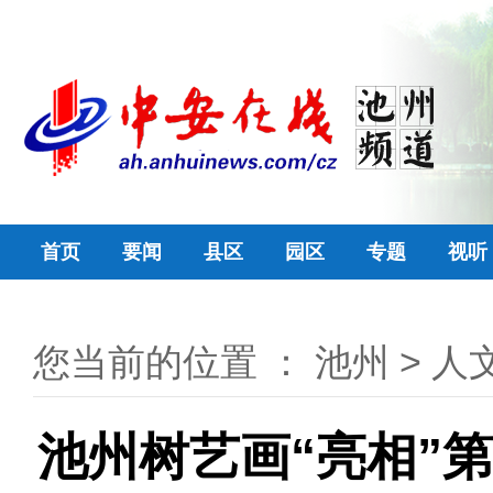
首页
要闻
县区
园区
专题
视听
您当前的位置 ：
池州
>
人
池州树艺画“亮相”第