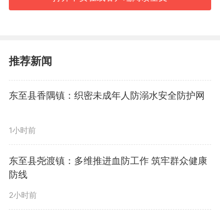
智能化、绿色化、融合化转型，不断提升本质环
保、本质安全水平，努力把企业做大做强做优。
推荐新闻
在大渡口经开区集中供热项目建设现场，朱浩
东认真了解项目总体规划情况，要求立足园区产业
东至县香隅镇：织密未成年人防溺水安全防护网
实际，充分论证、科学决策，坚持高标准建设、市
1小时前
场化运营，切实助企降本增效、赋能产业集聚。在
东至县尧渡镇：多维推进血防工作 筑牢群众健康
安徽华尔泰化工股份有限公司，朱浩东详细了解企
防线
业生产经营、节能降碳等情况，勉励企业深挖自身
2小时前
产业潜力，积极借力资本市场，加大高精尖产品研