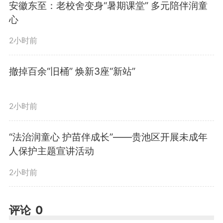
安徽东至：老校舍变身“暑期课堂” 多元陪伴润童
发力度，进一步延伸产业链、提升附加值。
心
2小时前
调研中，朱浩东强调，要聚焦主导产业、龙头
撤掉百余“旧桶” 焕新3座“新站”
企业，以一盯到底的韧劲，深入开展产业链招商、
以商招商、场景招商，严把项目准入关口，切实把
2小时前
有限资源用在大项目、好项目、高质量项目上。要
“法治润童心 护苗伴成长”——贵池区开展未成年
用心用情做好服务保障，主动为企业对接上下游资
人保护主题宣讲活动
源，强化产业协同发展，全面提升区域产业链供应
2小时前
链稳定性和竞争力。要牢固树立和践行正确政绩
评论
0
观，结合开展学习教育集中整治，从严从实抓好突