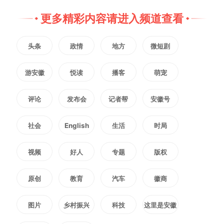
更多精彩内容请进入频道查看
出生态环境问题排查整改，坚定守牢长江生态保护
红线。（通讯员 池宗禾 记者 陆寒芳）
头条
政情
地方
微短剧
编辑：
李娜
游安徽
悦读
播客
萌宠
2668
微信
QQ
朋友圈
评论
发布会
记者帮
安徽号
社会
English
生活
时局
版权声明：未经许可禁止以任何形式转载
视频
好人
专题
版权
原创
教育
汽车
徽商
图片
乡村振兴
科技
这里是安徽