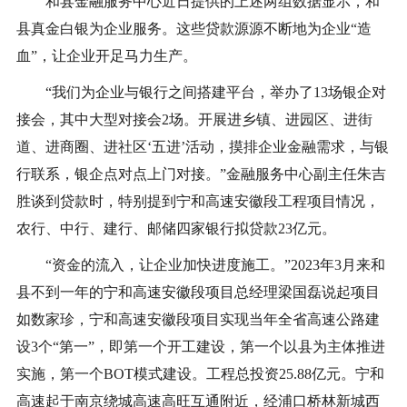
和县金融服务中心近日提供的上述两组数据显示，和
县真金白银为企业服务。这些贷款源源不断地为企业“造
血”，让企业开足马力生产。
“我们为企业与银行之间搭建平台，举办了13场银企对
接会，其中大型对接会2场。开展进乡镇、进园区、进街
道、进商圈、进社区‘五进’活动，摸排企业金融需求，与银
行联系，银企点对点上门对接。”金融服务中心副主任朱吉
胜谈到贷款时，特别提到宁和高速安徽段工程项目情况，
农行、中行、建行、邮储四家银行拟贷款23亿元。
“资金的流入，让企业加快进度施工。”2023年3月来和
县不到一年的宁和高速安徽段项目总经理梁国磊说起项目
如数家珍，宁和高速安徽段项目实现当年全省高速公路建
设3个“第一”，即第一个开工建设，第一个以县为主体推进
实施，第一个BOT模式建设。工程总投资25.88亿元。宁和
高速起于南京绕城高速高旺互通附近，经浦口桥林新城西