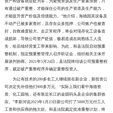
资产和设备就会贬为零，为避免资源及生产要素浪费，只
有通过破产重整，才能保住公司的生产资质及生产能力，
才能提升资产价值及偿债能力。”他介绍，海德因其设备及
不动产已被多家查封，且存在众多抵押，公司账户也被查
封，自救难度较大。走正常程序，将会对现存化工设备造
成损坏，导致公司资产贬值，极易造成在岗熟练工人流
失，给后续经营复工带来影响。为此，和县法院启动预重
整机制，指定预重整管理人召开听证会，组织相关主体开
展谈判协商。2021年5月24日，县法院终结该公司预重整程
序，裁定破产重整程序并确定重整投资人。
为让有技术的200多名工人继续留在新企业，新投资公
司决定先补偿他们900多万元。“实际上我们看中海德资
质、化工园地，还有靠近长江的金固码头及企业的集群效
应。”李新河说2023年1月23日新公司打了5000万元付工人
工资和供应商的拖欠款。和县法院裁定批准重整计划，终