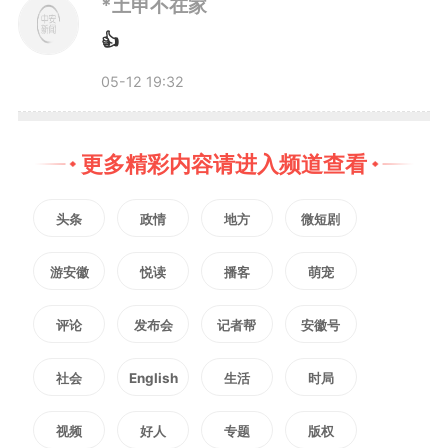
*土申不在家
套“吃干榨尽”的循环生产体系。
👍
05-12 19:32
长期以来，竹加工行业有
个“老大难”：一根毛竹进厂，传统
更多精彩内容请进入频道查看
利用率只有30%左右，剩下的竹
头条
政情
地方
微短剧
屑、竹粉、边角料大多露天堆放或
游安徽
悦读
播客
萌宠
一烧了之。
评论
发布会
记者帮
安徽号
2024年，鸿叶集团引入全国
社会
English
生活
时局
首台套全竹资源化热解成套设备。
视频
好人
专题
版权