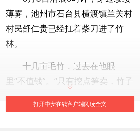
薄雾，池州市石台县横渡镇兰关村
村民舒仁贵已经扛着柴刀进了竹
林。
十几亩毛竹，过去在他眼
里“不值钱”。“只有挖点笋卖，竹子
砍下来得花钱雇车运到县城，一算
打开中安在线客户端阅读全文
成本，不如烂在山上。”舒仁贵
说。