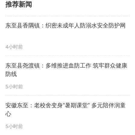
推荐新闻
如今，这些竹子可成了“香饽
饽”。离家仅1公里的村级加工厂开
东至县香隅镇：织密未成年人防溺水安全防护网
到了山脚下，砍下的毛竹就近卖
4小时前
出，运费省了，收入实打实。“只
要肯干，一年能挣4万块。”舒仁贵
东至县尧渡镇：多维推进血防工作 筑牢群众健康
防线
笑着告诉记者。
5小时前
在池州，像舒仁贵这样在家门
安徽东至：老校舍变身“暑期课堂” 多元陪伴润童
心
口靠竹子增收的农户已有近4万
5小时前
户，户均年增收超过2万元。原因