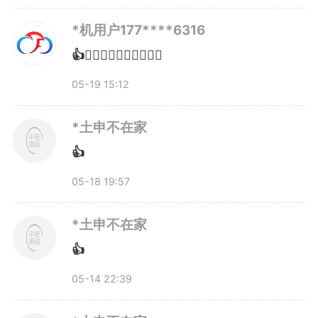
责人殷明亮告诉记者，这看似简单
*机用户177****6316
的一根吸管，背后有着持续数年的
👍👍🏻👍🏼👍🏽👍🏾👍🏿
技术攻关做支撑。防霉、耐热、降
05-19 15:12
成本，每一道都是坎。公司先后请
*土申不在家
来多支博士团队，历时三年，终于
👍
攻克核心工艺。如今，单台设备每
05-18 19:57
分钟生产30多支吸管，单支成本压
*土申不在家
到4分钱，与塑料吸管基本持平。
👍
05-14 22:39
更让殷明亮底气十足的，是一