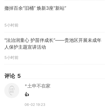
就在一根小小的毛竹，长出了一条
撤掉百余“旧桶” 焕新3座“新站”
绿色产业链。
5小时前
距兰关村一小时车程的池州高
“法治润童心 护苗伴成长”——贵池区开展未成年
人保护主题宣讲活动
新区，鸿叶集团生产车间里，智能
5小时前
化生产线高速运转，一支支竹吸管
排列整齐，从设备终端鱼贯而出。
评论
5
*土申不在家
“竹吸管泡不软、摔不破，用
👍
完后可以自然降解。”鸿叶集团负
06-02 19:23