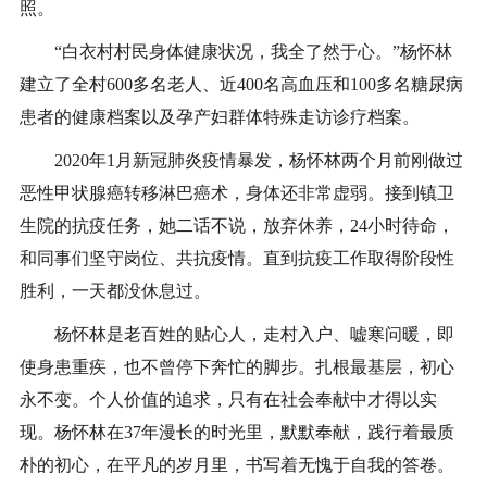
照。
“白衣村村民身体健康状况，我全了然于心。”杨怀林
建立了全村600多名老人、近400名高血压和100多名糖尿病
患者的健康档案以及孕产妇群体特殊走访诊疗档案。
2020年1月新冠肺炎疫情暴发，杨怀林两个月前刚做过
恶性甲状腺癌转移淋巴癌术，身体还非常虚弱。接到镇卫
生院的抗疫任务，她二话不说，放弃休养，24小时待命，
和同事们坚守岗位、共抗疫情。直到抗疫工作取得阶段性
胜利，一天都没休息过。
杨怀林是老百姓的贴心人，走村入户、嘘寒问暖，即
使身患重疾，也不曾停下奔忙的脚步。扎根最基层，初心
永不变。个人价值的追求，只有在社会奉献中才得以实
现。杨怀林在37年漫长的时光里，默默奉献，践行着最质
朴的初心，在平凡的岁月里，书写着无愧于自我的答卷。