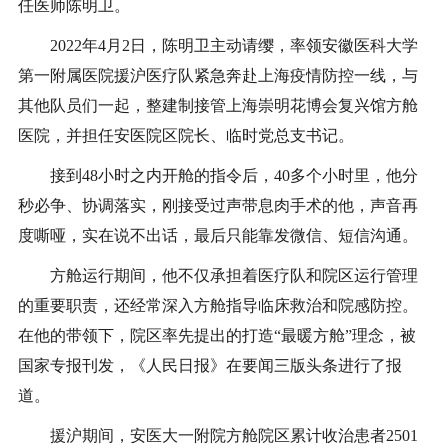
任医师陈明卫。
2022年4月2日，陈明卫主动请缨，率领安徽医科大学
第一附属医院援沪医疗队紧急奔赴上海疫情防控一线，与
其他队员们一起，整建制接管上海崇明花博会复兴馆方舱
医院，并担任安医院区院长、临时党总支书记。
接到48小时之内开舱的指令后，40多个小时里，他分
秒必争、协调落实，刚接受过声带息肉手术的他，声音再
度嘶哑，实在说不出话，最后只能靠发微信、短信沟通。
方舱运行期间，他不仅承担着医疗队和院区运行管理
的重要职责，还经常深入方舱指导临床救治和院感防控。
在他的带领下，院区率先提出的打造“最暖方舱”理念，被
国家专报刊发，《人民日报》在要闻三版头条进行了报
道。
援沪期间，安医大一附院方舱院区累计收治患者2501