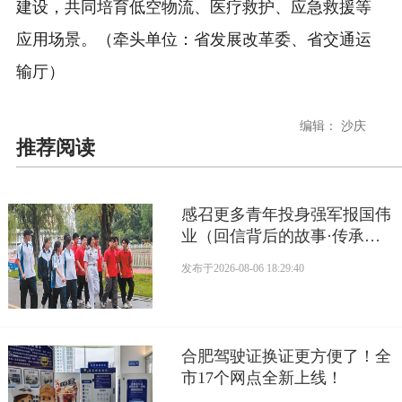
建设，共同培育低空物流、医疗救护、应急救援等
应用场景。（牵头单位：省发展改革委、省交通运
输厅）
编辑： 沙庆
推荐阅读
感召更多青年投身强军报国伟
业（回信背后的故事·传承红
色基因）
发布于
2026-08-06 18:29:40
合肥驾驶证换证更方便了！全
市17个网点全新上线！