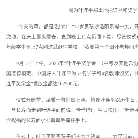
图为叶连平郑重地把证书和奖学
“今天的风，都是‘甜’的！”12岁男孩沙浩阳咧嘴一笑，
激动，在床上翻来覆去，直到晚上11点仍睡不着。尽管仪式
年级学生早上7点刚过就赶往学校，“我要第一个跟叶老师问声
9月13日上午，2025年“叶连平奖学金”（中考及其他部
国道德模范、中国好人叶连平为57名学子和4名教师颁奖，共发放
连平奖学金”发放金额达102500元。
仪式开始前，温馨一幕悄然上演。恰逢叶连平农历生日，
一盒长寿面走到叶连平面前说：“叶爷爷，生日快乐！”叶连
含祝福的长寿面小心翼翼地捧在手上。
仪式上，叶连平赠予孩子们十六字箴言——“立足当前，放