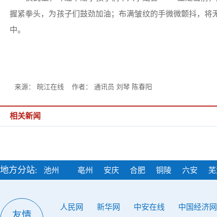
握紧拳头，为孩子们鼓劲加油；布满皱纹的手微微颤抖，将
中。
来源： 皖江在线 作者： 通讯员 刘琴 陈春阳
相关新闻
地方分站:
池州
亳州
安庆
合肥
铜陵
六安
芜
人民网
新华网
中安在线
中国经济网
友情