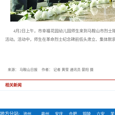
4月2日上午，市幸福花园幼儿园师生来到马鞍山市烈士陵园
活动。活动中，师生在革命烈士纪念碑前低头肃立、集体默
来源： 马鞍山日报 作者： 记者 黄莹 通讯员 晏阳 摄
相关新闻
地方分站:
池州
亳州
安庆
合肥
铜陵
六安
芜