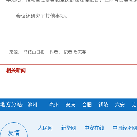
会议还研究了其他事项。
来源： 马鞍山日报 作者： 记者 陶志尧
相关新闻
地方分站:
池州
亳州
安庆
合肥
铜陵
六安
芜
人民网
新华网
中安在线
中国经济网
友情