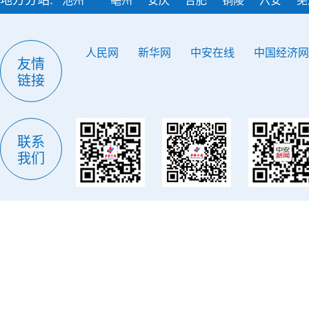
地方分站:
池州
亳州
安庆
合肥
铜陵
六安
芜
人民网
新华网
中安在线
中国经济网
友情
链接
联系
我们