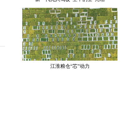
江淮粮仓“芯”动力