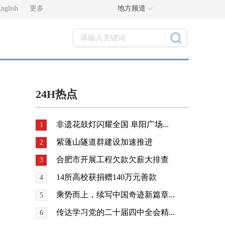
nglish
更多
地方频道
24H热点
非遗花鼓灯闪耀全国 阜阳广场...
1
紫蓬山隧道群建设加速推进
2
合肥市开展工程欠款欠薪大排查
3
14所高校获捐赠140万元善款
4
乘势而上，续写中国奇迹新篇章...
5
传达学习党的二十届四中全会精...
6