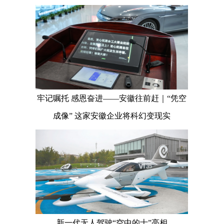
牢记嘱托 感恩奋进——安徽往前赶｜“凭空
成像” 这家安徽企业将科幻变现实
新一代无人驾驶“空中的士”亮相