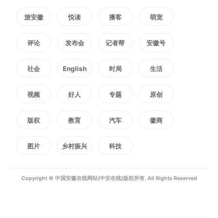
评估的影响，形成了可横向比较、
游安徽
悦读
播客
萌宠
纵向追踪的生态产品价值“可比价
评论
发布会
记者帮
安徽号
格”。在这一基础上，又发布《特
社会
English
时局
生活
定地域单元生态产品价值核算技术
视频
好人
专题
原创
规范》《黄山市特定地域单元生态
版权
教育
汽车
徽商
产品价值（VEP）绿色金融贷款机
制方案（试行）》等政策文件，建
图片
乡村振兴
科技
立生态产品价值收益权核算、抵
Copyright © 中国安徽在线网站(中安在线)版权所有. All Rights Reserved
（质）押、贷款体系，打通了区域