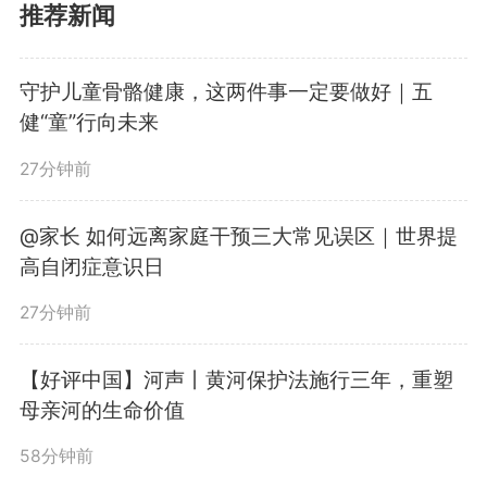
推荐新闻
所谓生态产品价值收益权质押
贷款，是将一片区域市场化经营开
守护儿童骨骼健康，这两件事一定要做好｜五
健“童”行向未来
发产生的生态产品收益进行价值评
27分钟前
估，并以此作为押品向银行申请融
资。据了解，该项目精准聚焦茶园
@家长 如何远离家庭干预三大常见误区｜世界提
高自闭症意识日
生态修复与茶旅融合建设，获得贷
27分钟前
款期限长达25年，生态价值得以转
【好评中国】河声丨黄河保护法施行三年，重塑
化为实实在在的经济效益。
母亲河的生命价值
58分钟前
黄山市发展改革委总工程师汪