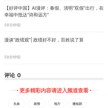
卫东说：“构建科学生态产品价值
【好评中国】AI漫评：春假、清明“双假”出行，在
幸福中抵达“诗和远方”
实现机制，为生态‘定价’，才能让
58分钟前
生态‘生金’。”据介绍，黄山着力探
漫谈“政绩观”| 政绩好不好，百姓说了算
索精确度量生态价值，率先构建了
一套以统一实施方案、统一核算标
58分钟前
准、统一统计报表和统一核算平台
评论
0
为支柱的生态产品总值核算体系。
通过选取代表性年份气象均值作为
更多精彩内容请进入频道查看
核算基准，有效规避了自然波动对
头条
政情
地方
微短剧