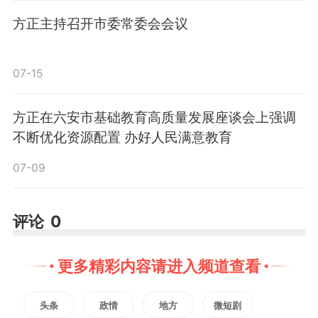
联盟负责人、中国养蜂学会副
方正主持召开市委常委会会议
理事长、安徽省蜜蜂产业协会名誉
07-15
会长、安徽农业大学教授余林生告
方正在六安市基础教育高质量发展座谈会上强调
诉记者：“虽然金寨县森林覆盖率
不断优化资源配置 办好人民满意教育
超80%，蜜源丰富，但养蜂技术长
07-09
期停留在‘靠天吃饭’阶段。我们建
评论
0
立了22个示范基地，从皖南引进
1000群中华蜜蜂，手把手教农户
更多精彩内容请进入频道查看
养蜂。”
头条
政情
地方
微短剧