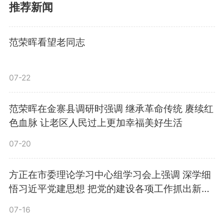
蜂撬动大产业
推荐新闻
大别山农民曾经有过养蜂的历
范荣晖看望老同志
史，但随着城市化进程的推进，养
07-22
蜂人慢慢退出了历史舞台。为了在
新时期践行“绿水青山就是金山银
范荣晖在金寨县调研时强调 继承革命传统 赓续红
色血脉 让老区人民过上更加幸福美好生活
山”理念，在金寨县委、县政府的
07-20
推动下，安徽农业大学积极响应，
方正在市委理论学习中心组学习会上强调 深学细
成立了校县蜜蜂产业联盟（以下简
悟习近平党建思想 把党的建设各项工作抓出新成
效
称“联盟”）。
07-16