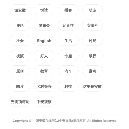
联盟成立后遇到的第一个难题
游安徽
悦读
播客
萌宠
是技术推广的“最后一公里”障碍。
评论
发布会
记者帮
安徽号
余林生说：“有些农户习惯传统养
社会
English
生活
时局
蜂法，觉得我们的技术麻烦。我们
视频
好人
专题
版权
就搞示范对比，让养殖户亲眼看到
原创
教育
汽车
徽商
科学养蜂的效益。”双河镇皮坊村
图片
乡村振兴
科技
这里是安徽
农户洪超去年采用科技小院的技术
光明顶评论
中安观察
后，生产了1000多斤中蜂蜂蜜，
通过卖蜜和蜂群收入达20万元，成
Copyright © 中国安徽在线网站(中安在线)版权所有. All Rights Reserved