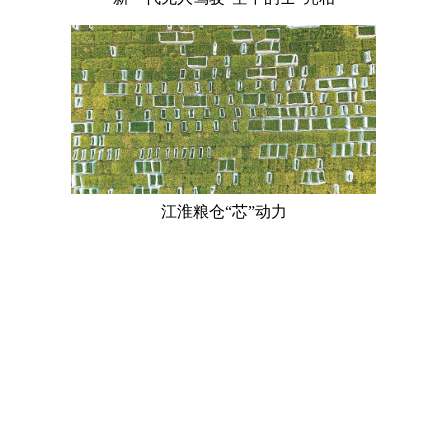
江淮粮仓“芯”动力