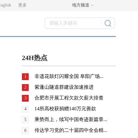
nglish
更多
地方频道
24H热点
非遗花鼓灯闪耀全国 阜阳广场...
1
紫蓬山隧道群建设加速推进
2
合肥市开展工程欠款欠薪大排查
3
14所高校获捐赠140万元善款
4
乘势而上，续写中国奇迹新篇章...
5
传达学习党的二十届四中全会精...
6