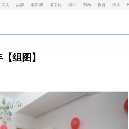
文明
品牌
暖新闻
徽文化
财经
书画
教育
图库
E
年【组图】