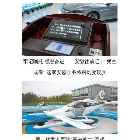
牢记嘱托 感恩奋进——安徽往前赶｜“凭空
成像” 这家安徽企业将科幻变现实
新一代无人驾驶“空中的士”亮相