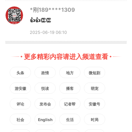
校区站、大学城北站、省博物院
*刚189****1309
👍👍👏👏
站、洪岗站、国防科技大学站、南
2025-06-19 06:10
新庄站、合肥西站、四泉桥站、淮
南路站、鸭林冲站、窦桥湾站、文
更多精彩内容请进入频道查看
浍苑站。
头条
政情
地方
微短剧
4号线（33个）
游安徽
悦读
播客
萌宠
评论
发布会
记者帮
安徽号
青龙岗站、合肥七中站、量子
科学中心站、科大先研院站、玉兰
社会
English
生活
时局