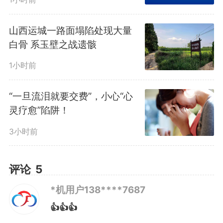
站、高王站、万达城站、九联圩
站。
山西运城一路面塌陷处现大量
白骨 系玉壁之战遗骸
2号线（27个）
1小时前
“一旦流泪就要交费”，小心“心
南岗站、桂庄站、汽车西站、
灵疗愈”陷阱！
振兴路站、蜀山西站、大蜀山站、
3小时前
天柱路站、科学大道站、十里庙
评论
5
站、西七里塘站、五里墩站、三里
*机用户138****7687
庵站、安农大站、四牌楼站、三里
👍👍👍
街站、东五里井站、东七里站、漕