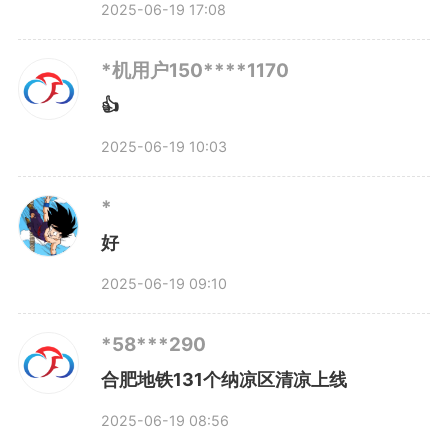
2025-06-19 17:08
冲站、东二十埠站、龙岗站、王岗
*机用户150****1170
站、三十埠站、祥和站、桂王站、
👍
对河站、店埠河站、撮镇站。
2025-06-19 10:03
3号线（21个）
*
好
省儿童医院新区站、乐平站、
2025-06-19 09:10
芮祠站、四十埠站、李湾站、凉亭
*58***290
站、安医一附院南区站、幸福坝
合肥地铁131个纳凉区清凉上线
站、安大磬苑校区站、工大翡翠湖
2025-06-19 08:56