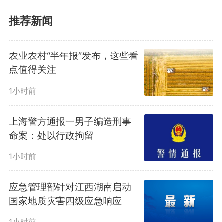
推荐新闻
农业农村“半年报”发布，这些看
“纳凉区”的具体站点：
点值得关注
1小时前
1号线（14个）
上海警方通报一男子编造刑事
兴华苑站、瑶海公园站、长淮
命案：处以行政拘留
站、明光路站、大东门站、合工大
1小时前
南区站、秋浦河路站、葛大店站、
应急管理部针对江西湖南启动
国家地质灾害四级应急响应
望湖城站、南站南广场站、骆岗
1小时前