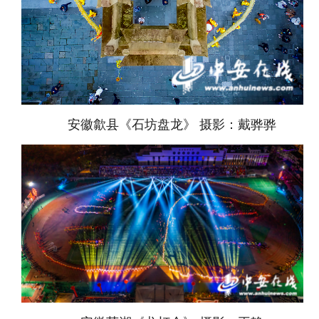
安徽歙县《石坊盘龙》 摄影：戴骅骅