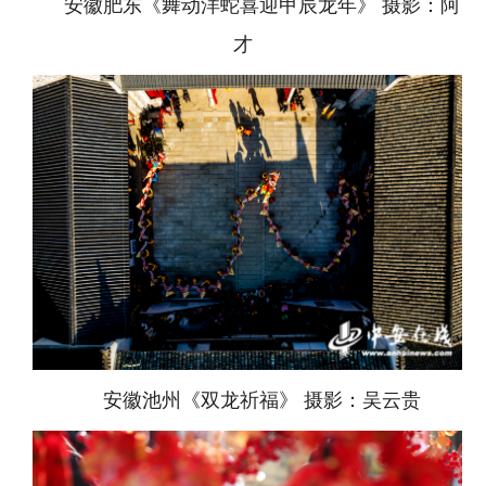
安徽肥东《舞动洋蛇喜迎甲辰龙年》 摄影：阿
才
安徽池州《双龙祈福》 摄影：吴云贵