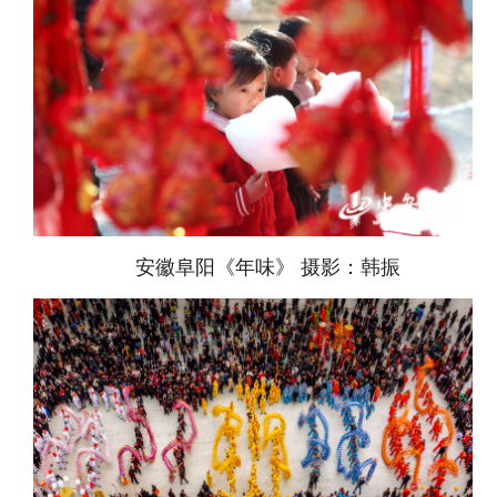
安徽阜阳《年味》 摄影：韩振