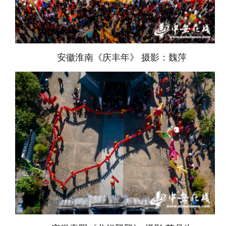
安徽淮南《庆丰年》 摄影：魏萍