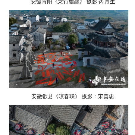
安徽青阳《龙行龘龘》 摄影:芮月生
安徽歙县《晾春联》 摄影：宋善忠