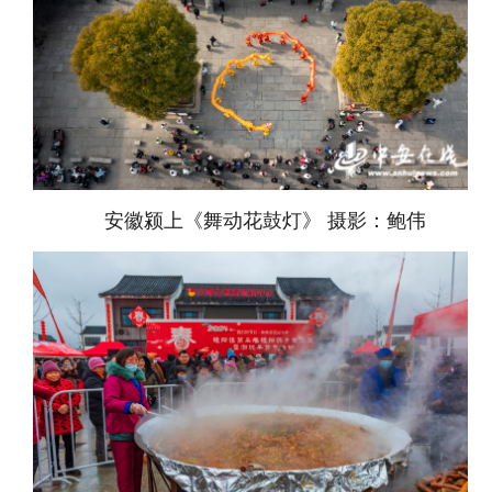
安徽颍上《舞动花鼓灯》 摄影：鲍伟