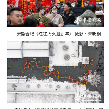
安徽合肥《红红火火迎新年》 摄影：朱晓桐