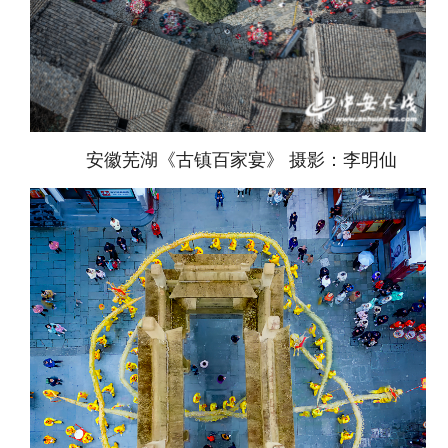
安徽芜湖《古镇百家宴》 摄影：李明仙