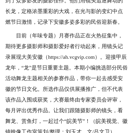
到了众多影友的摄影佳作。他们用镜头追逐舞动的
长龙，定格浓墨重彩的大戏，在光与影的变幻中点
燃节日激情，记录下安徽多姿多彩的民俗迎新春。
目前（年味专题）月赛作品正在火热征集中，
期待更多摄影师和摄影爱好者行动起来，用镜头记
录展现大美安徽（https://ah.vcgvip.com）。迎接甲辰
龙年，“龙”是节日重要主题。本期小编挑选部分民俗
活动舞龙主题相关的参赛作品，带你一起去感受安
徽的节日文化。所选作品仅供展播推广，但不代表
该作品入围或获奖，大赛最终由专家委员会评审，
每月评出优秀作品。让我们跟随摄影师的镜头，看
舞龙、赏鱼灯，一起过个“皖美节”！（皖美视觉、徽
镜映像工作室策划/整理：刘玉才 文/吕文卫）