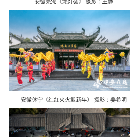
安徽芜湖《龙灯会》 摄影：王静
安徽休宁《红红火火迎新年》 摄影：姜希明