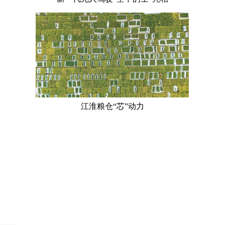
江淮粮仓“芯”动力