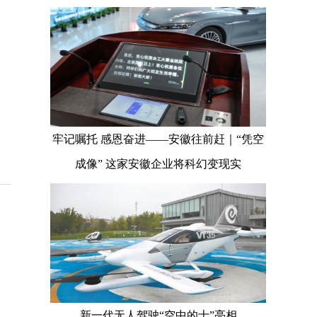
牢记嘱托 感恩奋进——安徽往前赶｜“凭空
成像” 这家安徽企业将科幻变现实
新一代无人驾驶“空中的士”亮相