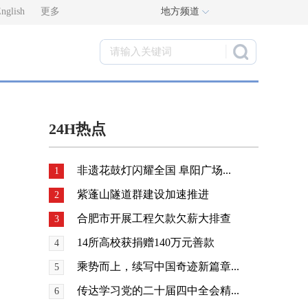
nglish
更多
地方频道
24H热点
非遗花鼓灯闪耀全国 阜阳广场...
1
紫蓬山隧道群建设加速推进
2
合肥市开展工程欠款欠薪大排查
3
14所高校获捐赠140万元善款
4
乘势而上，续写中国奇迹新篇章...
5
传达学习党的二十届四中全会精...
6