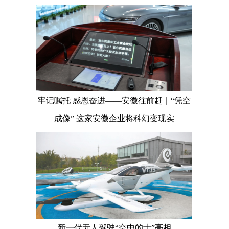
牢记嘱托 感恩奋进——安徽往前赶｜“凭空
成像” 这家安徽企业将科幻变现实
新一代无人驾驶“空中的士”亮相