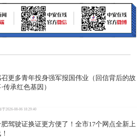
感召更多青年投身强军报国伟业（回信背后的故
事·传承红色基因）
布于
2026-08-06 18:29:40
合肥驾驶证换证更方便了！全市17个网点全新上
线！