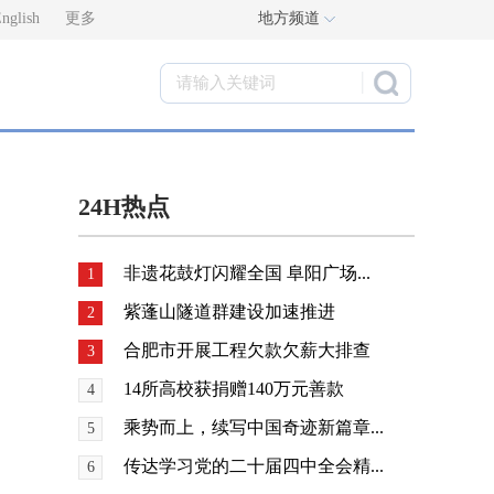
nglish
更多
地方频道
24H热点
非遗花鼓灯闪耀全国 阜阳广场...
1
紫蓬山隧道群建设加速推进
2
合肥市开展工程欠款欠薪大排查
3
14所高校获捐赠140万元善款
4
乘势而上，续写中国奇迹新篇章...
5
传达学习党的二十届四中全会精...
6