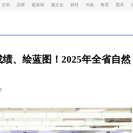
文明
品牌
暖新闻
徽文化
财经
书画
教育
图库
E
绩、绘蓝图！2025年全省自然
晗