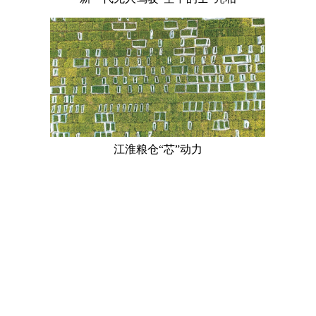
江淮粮仓“芯”动力