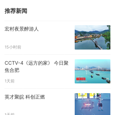
新闻发布会，解答公众最关心的问
推荐新闻
题。
宏村夜景醉游人
安徽省应急管理厅副厅长白中
15小时前
华在会上用一句话对今年汛期总体
情况进行介绍：据预测，今年我省
CCTV-4《远方的家》 今日聚
焦合肥
汛期气候状况偏差，阶段性旱涝明
1天前
显，防汛抗旱形势不容乐观。
英才聚皖 科创正燃
1天前