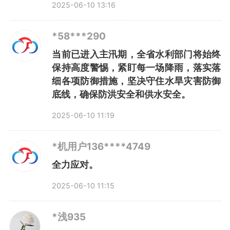
2025-06-10 13:16
安徽如何提升极端天气灾害防范应
对能力？
*58***290
当前已进入主汛期，全省水利部门将始终
保持高度警惕，紧盯每一场降雨，落实落
白中华介绍，目前，安徽建立
细各项防御措施，坚决守住水旱灾害防御
底线，确保防洪安全和供水安全。
了省、市、县、乡和灾害现场“五
2025-06-10 11:19
位一体”、贯通运行的“1311”防汛救
灾应急指挥体系，对标“全灾种、
*机用户136****4749
全力应对。
大应急”新要求，大力提升防汛救
2025-06-10 11:15
灾能力，有效应对各类极端天气灾
*浅935
害。