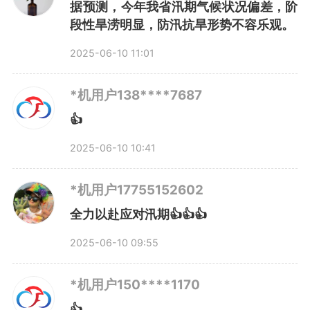
据预测，今年我省汛期气候状况偏差，阶
段性旱涝明显，防汛抗旱形势不容乐观。
“1311”防汛救灾应急指挥体系
2025-06-10 11:01
以省、市、县应急指挥部为各级防
*机用户138****7687
汛抗旱指挥机构的指挥平台，是应
👍
对灾害的信息枢纽和指挥处置枢
2025-06-10 10:41
纽，概括为第一个“1”。
*机用户17755152602
全力以赴应对汛期👍👍👍
以联合指挥席位、工作组、运
2025-06-10 09:55
行机制为支撑各级防指运行的三个
*机用户150****1170
要素，是指挥决策建议的提出和执
👍