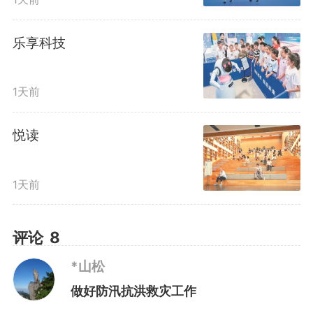
乐享科技
1天前
悦读
直升机投递应急救援物资 资料图
1天前
高效运行“1311”防汛救灾应急
评论
8
指挥体系
*山松
做好防汛抗洪救灾工作
面对今年极端天气多发频发，