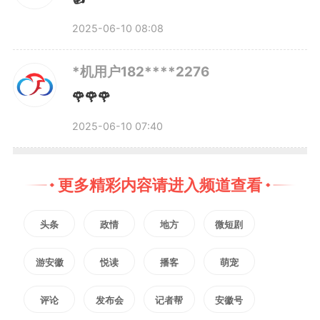
行主体以及防指运转的制度保障，
2025-06-10 08:08
概括为“3”。
*机用户182****2276
同时将应急指挥体系从省、
🌹🌹🌹
市、县三级延伸到乡级临时指挥机
2025-06-10 07:40
构和突发险情灾情现场指挥部，概
更多精彩内容请进入频道查看
括为后两个“1”。
头条
政情
地方
微短剧
去年汛期，安徽省淮河、长
游安徽
悦读
播客
萌宠
江、新安江三大流域先后发生超警
评论
发布会
记者帮
安徽号
超保洪水，安徽省应急管理厅运