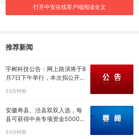
打开中安在线客户端阅读全文
推荐新闻
宇树科技公告：网上路演将于8
网络名人“明叔”：要向网民传
月7日下午举行，本次拟公开发
行新股4044.6434万股，占发
递正确理念和价值观
53分钟前
行后总股本的10.00%
“明叔杂谈”账号负责人“明
安徽寿县、泾县双双入选，每
县可获得中央专项资金5000万
叔”从事自媒体写作已近10年，专
元
53分钟前