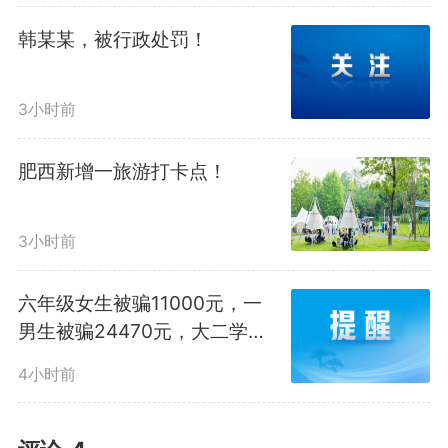
注分析国内外热点事件，他对安徽
韩某某，被行政处罚！
并不陌生。
3小时前
“非常开心来到安徽，在我印
象中这是一个历史人文底蕴深厚的
肥西新增一旅游打卡点！
地方，景色也非常优美。”说到安
3小时前
徽，“明叔”侃侃而谈。“安徽近几年
六年级女生被骗11000元，一
的发展让人印象深刻，尤其是合
男生被骗24470元，大二学生
肥，不仅有中科大这样的高校，还
被骗10298元，大二女生被骗
4小时前
9958元…
有一批在全国都具备知名度的企