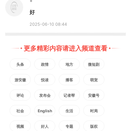
*
心，不盲目追求不好的流量，时刻
好
保持公心，为社会和谐和正能量创
2025-06-10 08:44
造价值。从我们自身来说，同时希
更多精彩内容请进入频道查看
望利用个人影响力，将正确的理念
头条
政情
地方
微短剧
和价值观传递给更多网民，让更多
游安徽
悦读
播客
萌宠
网民一起参与网络空间风清气正的
环境引导。”
评论
发布会
记者帮
安徽号
社会
English
生活
时局
视频
好人
专题
版权