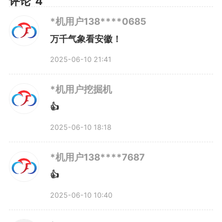
评论
4
业。”
*机用户138****0685
作为网络正能量大V，“明
万千气象看安徽！
2025-06-10 21:41
叔”更关注个人所从事的工作，如
何在网络时代发挥个人的正向作
*机用户挖掘机
👍
用，为社会和谐稳定和共识的形成
2025-06-10 18:18
奉献自己的力量。
*机用户138****7687
“我们受益于时代和流量，但
👍
需要对流量有理性和正确的认识。
2025-06-10 10:40
流量固然好，但是我们更要有敬畏