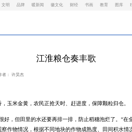
文明
品牌
暖新闻
徽文化
财经
书画
教育
图库
E
江淮粮仓奏丰歌
作者： 许昊杰
，玉米金黄，农民正抢天时、赶进度，保障颗粒归仓。
好，但田里的水还要再排一排，防止稻穗泡烂了。”在
观察作物情况，根据不同地块的作物成熟度、田间积水情