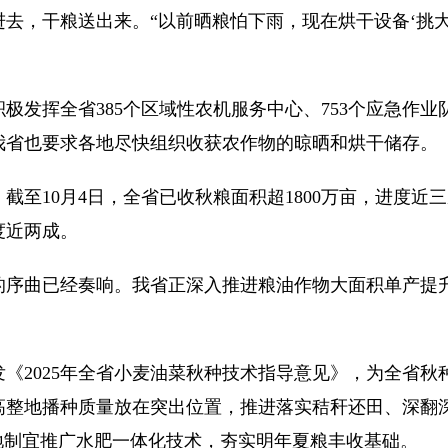
去，干粮送出来。“以前晒粮怕下雨，现在烘干设备‘挑大梁
挥全省385个区域性农机服务中心、753个应急作业
我省也要求各地尽快组织收获农作物的晾晒和烘干储存。
10月4日，全省已收秋粮面积超1800万亩，进度近
度近两成。
曲已经奏响。我省正深入推进粮油作物大面积单产提升
2025年全省小麦油菜秋种技术指导意见》，为全省秋
高整地播种质量放在突出位置，推进落实秸秆还田、深翻
地制宜推广水肥一体化技术，夯实明年夏粮丰收基础。