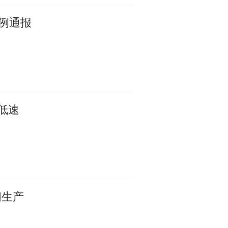
例通报
低速
闻生产