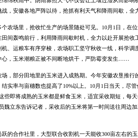
绵秋雨中。阴雨寡照天气不仅会让土壤过湿从而影响机
挑战，安徽各地严阵以待，抢抓有利天气和降雨间歇，全
农场里，抢收忙生产的场景随处可见。10月1日，在位
田间轰鸣前行，利用降雨间歇时机，全力以赴开展抢收工
割机、运粮车有序穿梭，农场职工坚守秋收一线，科学调
中心，玉米潮粮正被不间断地烘干，严防霉变发生……
，部分田地里的玉米进入成熟期。今年安徽农垦推行的
结实率与亩穗数也提高了10%以上。10月1日当天，尽
“这些即将成熟的玉米都是鲜食玉米，适宜采收期短，每
人员魏立东告诉记者，采收后的玉米将第一时间送往周边
的合作社里，大型联合收割机一天能收300亩左右的玉