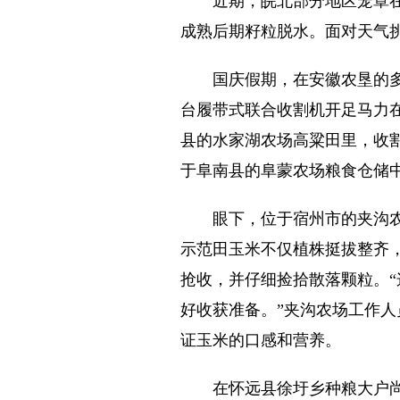
近期，皖北部分地区笼罩在绵
成熟后期籽粒脱水。面对天气
国庆假期，在安徽农垦的多个
台履带式联合收割机开足马力在
县的水家湖农场高粱田里，收
于阜南县的阜蒙农场粮食仓储
眼下，位于宿州市的夹沟农场
示范田玉米不仅植株挺拔整齐，
抢收，并仔细捡拾散落颗粒。
好收获准备。”夹沟农场工作
证玉米的口感和营养。
在怀远县徐圩乡种粮大户尚跃