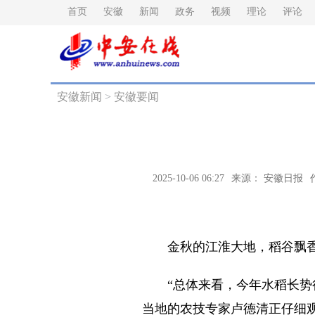
首页
安徽
新闻
政务
视频
理论
评论
安徽新闻
>
安徽要闻
2025-10-06 06:27
来源： 安徽日报
金秋的江淮大地，稻谷飘香
“总体来看，今年水稻长势很
当地的农技专家卢德清正仔细