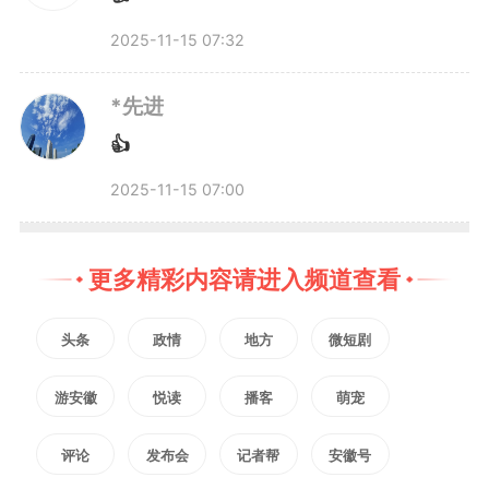
期，严重记忆丧失，卧床不
2025-11-15 07:32
起。”在院老人家属侯先生告诉记
*先进
者，父亲送到这里3个月，身上没
👍
再长过褥疮，这里护理专业，花费
2025-11-15 07:00
也比在家里请护工低。
更多精彩内容请进入频道查看
肥东县石塘镇养老服务中心的
头条
政情
地方
微短剧
前身是石塘镇敬老院，2020年开
游安徽
悦读
播客
萌宠
始公建民营，引入安徽九久夕阳红
评论
发布会
记者帮
安徽号
集团专业运营，现有96位老人入