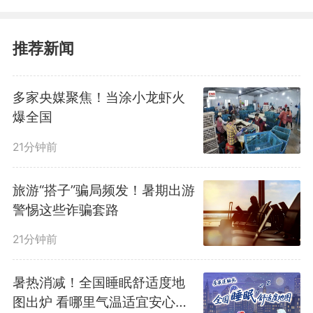
2020年的42%提高到71.6%，全省
推荐新闻
获得评定等级的养老机构1716家，
占比64.9%。
多家央媒聚焦！当涂小龙虾火
爆全国
11月12日上午，天空湛蓝，阳
21分钟前
光明媚。在阜阳市红叶林老年护理
旅游“搭子”骗局频发！暑期出游
院内，几十位爷爷奶奶坐着轮椅在
警惕这些诈骗套路
草坪上晒太阳，一些身体比较硬朗
21分钟前
的爷爷奶奶则在音乐伴奏下舞起了
暑热消减！全国睡眠舒适度地
图出炉 看哪里气温适宜安心入
彩带龙，现场氛围热闹又温馨。