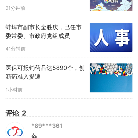
眠
21分钟前
“我们是2010年开业的公建民
蚌埠市副市长金胜庆，已任市
营养老院，2014年转型为护理
委常委、市政府党组成员
院。”红叶林养老创始人付林告诉
41分钟前
记者，院内目前入住470多位老
医保可报销药品达5890个，创
新药准入提速
人，配备500张床位，其中护理型
1小时前
床位450张，包括5名医生在内共
有20位医护人员。
评论
2
*89***361
“我父亲处于阿尔茨海默病末
👍