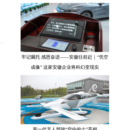
牢记嘱托 感恩奋进——安徽往前赶｜“凭空
成像” 这家安徽企业将科幻变现实
新一代无人驾驶“空中的士”亮相