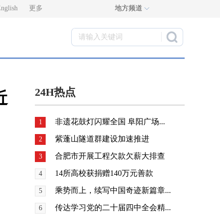
nglish
更多
地方频道
24H热点
近
非遗花鼓灯闪耀全国 阜阳广场...
1
紫蓬山隧道群建设加速推进
2
合肥市开展工程欠款欠薪大排查
3
14所高校获捐赠140万元善款
4
乘势而上，续写中国奇迹新篇章...
5
传达学习党的二十届四中全会精...
6