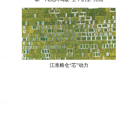
江淮粮仓“芯”动力