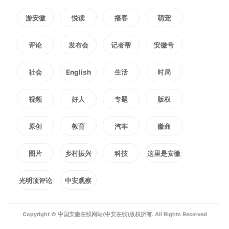
事，协调政府相关部门、地产商、
游安徽
悦读
播客
萌宠
物业公司及供电公司，优先解决电
评论
发布会
记者帮
安徽号
梯与公共照明供电问题，保障居民
社会
English
生活
时局
基础生活，同时推进地库交付、安
视频
好人
专题
版权
防设施修复等遗留问题落地，切实
原创
教育
汽车
徽商
维护业主合法权益。
图片
乡村振兴
科技
这里是安徽
光明顶评论
中安观察
Copyright © 中国安徽在线网站(中安在线)版权所有. All Rights Reserved