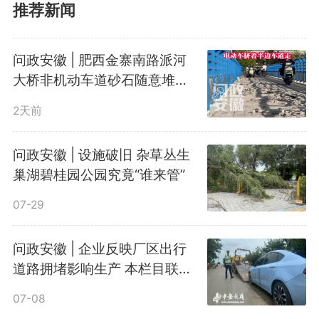
推荐新闻
居民居住安全无保障。
问政安徽 | 肥西金寨南路派河
2. 断电问题紧急且影响面广：
大桥非机动车道砂石随意堆放
百余米 行人路过小心翼翼
因地产遗留问题迟迟未处理，部分
2天前
业主拒缴物业费，导致小区拖欠供
问政安徽 | 设施破旧 杂草丛生
电公司电费。1个多月前小区公共
巢湖碧桂园公园究竟“谁来管”
区域照明电源已被切断，夜间小区
07-29
一片漆黑。目前供电公司已张贴告
问政安徽 | 企业反映厂区出行
道路拥堵影响生产 本栏目联系
示，拟切断电梯电源，高层居民出
肥东相关部门为企解忧
07-08
行将完全受阻。