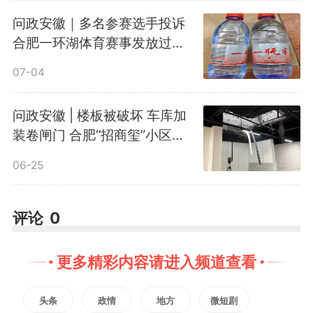
问政安徽｜多名参赛选手投诉
3. 特殊群体受干扰严重：小区
合肥一环湖体育赛事发放过期
饮用水
内有很多滁州中学高中学生，尤其
07-04
高三学生正处于备考冲刺关键阶
问政安徽 | 楼板被破坏 车库加
装卷闸门 合肥“招商玺”小区业
段，无公共照明影响夜间出行与学
主担忧住房安全有隐患 开发商
06-25
习，电梯若停运更会耽误日常作
坚称行为合规
息，直接干扰备考进度。
评论
0
现居民基本生活已难以保障，
更多精彩内容请进入频道查看
问题迫在眉睫，恳请媒体关注此
头条
政情
地方
微短剧