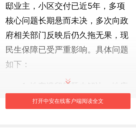
邸业主，小区交付已近5年，多项
核心问题长期悬而未决，多次向政
府相关部门反映后仍久拖无果，现
民生保障已受严重影响。具体问题
如下：
1. 地产遗留问题未解决：地库
交付滞后，至今无法投入使用，业
打开中安在线客户端阅读全文
主停车、通行不便；小区监控、门
禁均为虚设，长期无法正常运行，