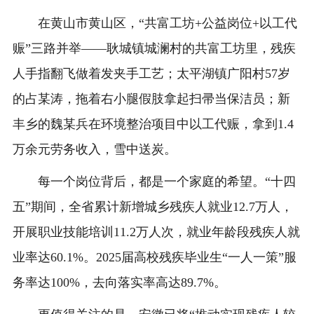
在黄山市黄山区，“共富工坊+公益岗位+以工代
赈”三路并举——耿城镇城澜村的共富工坊里，残疾
人手指翻飞做着发夹手工艺；太平湖镇广阳村57岁
的占某涛，拖着右小腿假肢拿起扫帚当保洁员；新
丰乡的魏某兵在环境整治项目中以工代赈，拿到1.4
万余元劳务收入，雪中送炭。
每一个岗位背后，都是一个家庭的希望。“十四
五”期间，全省累计新增城乡残疾人就业12.7万人，
开展职业技能培训11.2万人次，就业年龄段残疾人就
业率达60.1%。2025届高校残疾毕业生“一人一策”服
务率达100%，去向落实率高达89.7%。