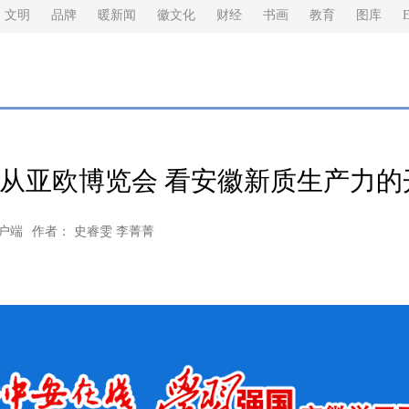
文明
品牌
暖新闻
徽文化
财经
书画
教育
图库
E
| 从亚欧博览会 看安徽新质生产力
户端
作者： 史睿雯 李菁菁