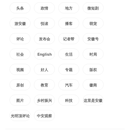
复合集成，工艺技术复杂，生产难
头条
政情
地方
微短剧
度大，过去，其核心技术长期被国
游安徽
悦读
播客
萌宠
际少数几家公司垄断，造成我国光
评论
发布会
记者帮
安徽号
电显示产业链关键环节严重缺失，
社会
English
生活
时局
产业发展长期受制于人，产品价格
常年居高不下。
视频
好人
专题
版权
原创
教育
汽车
徽商
中建材信息显示材料有限公司
图片
乡村振兴
科技
这里是安徽
0.12mm超薄电子触控玻璃的成功
光明顶评论
中安观察
下线，打破了垄断，做到世界最薄