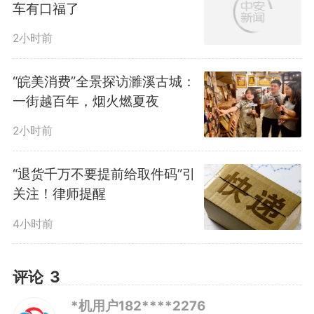
车有口福了
2小时前
“皖美消费”全景探访濉溪古城：
一街越百年，烟火燃夏夜
2小时前
30微米柔性可折叠玻璃
“退货千万不要提前给取件码”引
关注！律师提醒
“重复折叠100万次就意味着，
4小时前
如果你每天需要折叠手机100次，
20多年后，这块玻璃依然完好无
评论
3
*机用户182****2276
损。”现场工作人员告诉记者，这