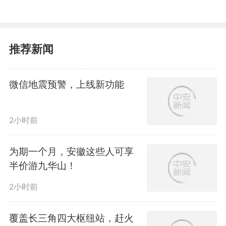
研究院，记者见到了厚度仅有30微
米——相当于一张A4纸厚度三分
推荐新闻
之一的柔性可折叠玻璃，据介绍，
微信地震预警，上线新功能
这片“薄如蝉翼”的玻璃可以重复折
叠100万次不破损，这块玻璃材料
2小时前
被应用在了国内主流可折叠手机屏
为期一个月，安徽这些人可享
幕上。
半价游九华山！
2小时前
覆盖长三角四大枢纽站，赶火