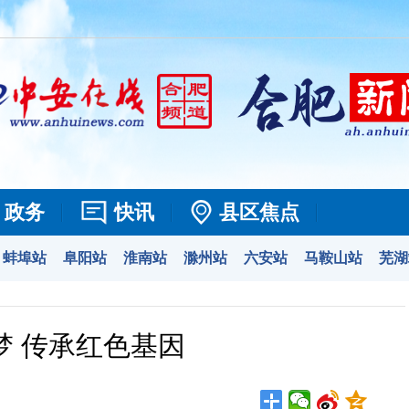
政务
快讯
县区焦点
蚌埠站
阜阳站
淮南站
滁州站
六安站
马鞍山站
芜湖
梦 传承红色基因