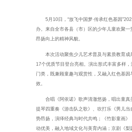
5月10日，“放飞中国梦·传承红色基因”20
办。来自全市各县（市）区的少年儿童欢聚一
昂扬向上的精神风貌。
本次活动聚焦少儿艺术普及与素质教育成果
17个优质节目登台亮相。演出形式丰富多样
门类，既兼顾童趣与观赏性，又融入红色基因
效。
合唱《阿依诺》歌声清澈悠扬，唱出童真美
提琴四重奏《游击队之歌》、吹打乐《男儿当
势昂扬，演绎经典与时代共鸣；《竹影童画》
动优美，融入地域文化与美育内涵；京剧《梨