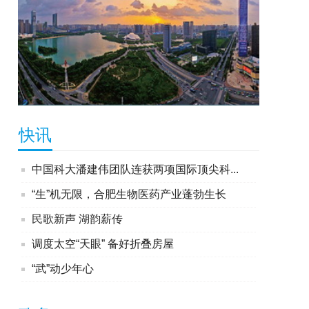
快讯
中国科大潘建伟团队连获两项国际顶尖科...
“生”机无限，合肥生物医药产业蓬勃生长
民歌新声 湖韵薪传
调度太空“天眼” 备好折叠房屋
“武”动少年心