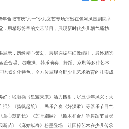
26年合肥市庆“六一”少儿文艺专场演出在包河凤凰剧院举
堂，用精彩纷呈的文艺节目，展现新时代少儿朝气蓬勃、
展示，历经精心策划、层层选拔与细致编排，最终精选
，涵盖合唱、啦啦操、器乐演奏、舞蹈、京剧等多种艺术
与地域文化特色，全方位展现合肥少儿艺术教育的扎实成
好；啦啦操《星耀未来》活力四射，尽显少年风采；大
自强》《扬帆起航》、民乐合奏《好汉歌》等器乐节目气
《童心鼓韵长》《莲叶翩翩》《徽木和合》等舞蹈节目灵
园新苗》《麻姑献寿》粉墨登场，让国粹艺术在少儿传承