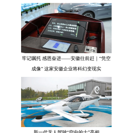
牢记嘱托 感恩奋进——安徽往前赶｜“凭空
成像” 这家安徽企业将科幻变现实
新一代无人驾驶“空中的士”亮相