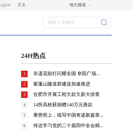
nglish
更多
地方频道
24H热点
非遗花鼓灯闪耀全国 阜阳广场...
1
紫蓬山隧道群建设加速推进
2
合肥市开展工程欠款欠薪大排查
3
14所高校获捐赠140万元善款
4
乘势而上，续写中国奇迹新篇章...
5
传达学习党的二十届四中全会精...
6