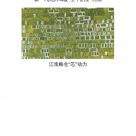
江淮粮仓“芯”动力