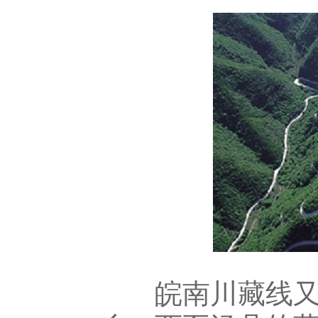
皖南川藏线又名