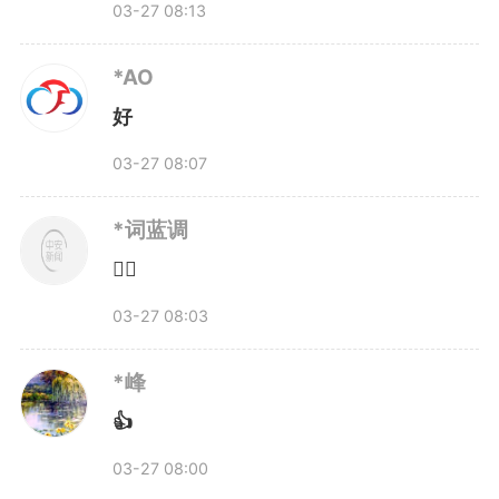
03-27 08:13
在教育部门，更在每一个大人的努
力里，在政府的政策里，在企业的
*AO
好
制度里，在社会的支持里，也在每
03-27 08:07
一个愿意为孩子多考虑一点点的选
*词蓝调
择里。（记者：史睿雯 符秀云 海
👍🏻
报设计：李菁菁）
03-27 08:03
编辑：
杨杨
*峰
👍
1886
微信
QQ
朋友圈
03-27 08:00