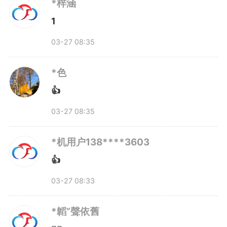
听听孩子们怎么看春假↑
*梓涵
↑
↑
1
春假的意义，从来不只是“多
03-27 08:35
放几天假”。从教育角度看，它是
*色
让学生调整状态、缓解倦怠；从经
👍
济角度看，它是激活文旅消费、分
03-27 08:35
流出游压力；但从最朴素的家庭角
*机用户138****3603
👍
度看，它就是父母能陪孩子看看春
03-27 08:33
天。
*韜”聲依舊
广德那家公司的负责人说得