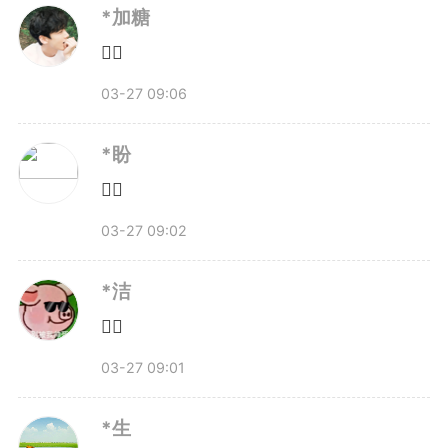
*加糖
👍🏻
03-27 09:06
*盼
👍🏻
03-27 09:02
在合肥青年路小学、红星路小
学、屯溪路小学门口，记者随机采
*洁
👍🏻
访了几个孩子：“春假你最想干
03-27 09:01
嘛？”
*生