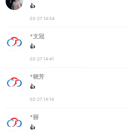
👍
秩序的前提下，支持职工灵活拆分
03-27 14:54
带薪年休假，与孩子的春秋假、法
定节假日拼合，实现错峰休假、出
*文冠
👍
行。
03-27 14:41
这不是一个部门的“单兵作
*晓芳
战”，而是多部门协同发力的制度
👍
设计。从教育部门发布放假通知，
03-27 14:14
到人社部门动员企业配合，再到文
*丽
旅部门开发研学线路——安徽正在
👍