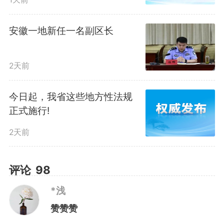
从合肥推出公益托管，到芜湖
十七部门联动响应，再到宣城发出
安徽一地新任一名副区长
倡议鼓励企业错峰休假——这个春
2天前
假，正在从政策文件走向千家万
户。政府搭台、社会协同、企业参
今日起，我省这些地方性法规
正式施行!
与，一张“接住春天”的网，正在织
2天前
就。
评论
98
春假来了，我们如何一起接住
*浅
它？答案正在每一个努力的身影
赞赞赞