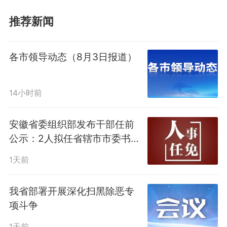
推荐新闻
各市领导动态（8月3日报道）
中安在线、中安新闻客户端讯
4月1日，安徽各地中小学春假即将
14小时前
开启。这是安徽在全国率先将“落
安徽省委组织部发布干部任前
公示：2人拟任省辖市市委书
实带薪错峰休假制度，设置中小学
记；1人拟任省辖市市委副书
1天前
春秋假”写入政府工作报告后，迎
记，提名为省辖市市长候选人
来的首个春假。
我省部署开展深化扫黑除恶专
项斗争
1天前