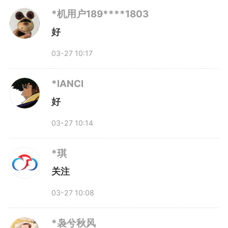
至于用人单位“优先满足有未
*机用户189****1803
好
成年子女职工休假需求”，中小微
03-27 10:17
企业确实面临现实困难。但更重要
的是，这些困难正在被看见、被讨
*IANCI
好
论、被解决。
03-27 10:14
2026年政府工作报告首次将
*琪
中小学春秋假写入其中，与“落实
关注
职工带薪错峰休假制度”并列部
03-27 10:08
署。这种表述位置，释放了一个强
*袅兮秋风