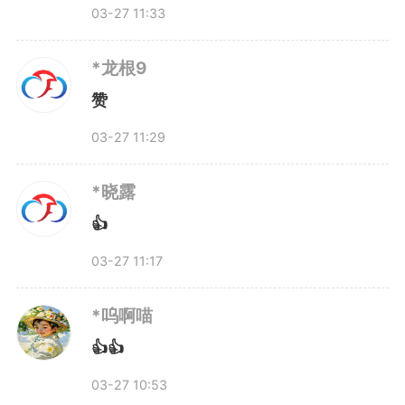
觉响应，才是春假落地的“最后一
03-27 11:33
公里”。
*龙根9
赞
春假来了，难题也在被一一破
03-27 11:29
解
*晓露
👍
03-27 11:17
*呜啊喵
👍👍
03-27 10:53