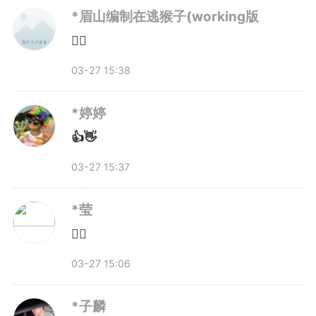
*眉山编制在逃猴子(working版
技馆等公益场馆也将对接春假安
👍🏻
排。
03-27 15:38
在宣城，人社、总工会、教体
*婷婷
👍👋
局联合发出的倡议书，释放了另一
03-27 15:37
个积极信号。
*莹
倡议明确提出：建议提前摸排
👍🏻
家有义务教育阶段学生的职工需
03-27 15:06
求，鼓励用人单位在保障正常生产
*子麟