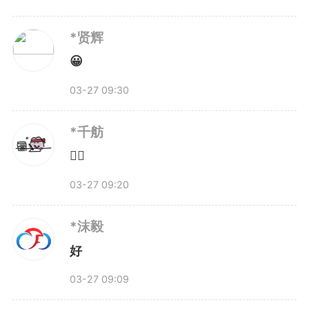
学生假期活动质量。”储朝晖说。
*贤辉
😀
这些建议，正在从讨论走向实
03-27 09:30
践。合肥的公益托管、宣城的倡议
*千舫
书、广德企业的先行一步——每一
👍🏻
步，都是破解难题的务实之举。
03-27 09:20
*沫毅
春天来了，安徽在行动
好
03-27 09:09