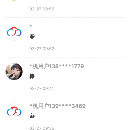
中国教育科学研究院研究员储
03-27 09:56
朝晖也建议，增加春秋假能让孩子
*
有更多户外活动时间，校外直接体
😀
验及社会参与，更利于成长发
03-27 09:52
展。“春秋假是对过往放假方式的
*机用户138****1779
新调整，同时家长日程安排、学生
棒
假期去向问题，都需完善相关配套
03-27 09:41
措施。推行春秋假也需要多方协
*机用户139****3469
同，还应落实好职工带薪休假制
👍
度，家校社应共同创造条件，保障
03-27 09:36