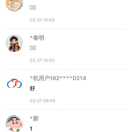
👍🏻
烈信号：春秋假的推广，从来不是
03-27 10:03
教育部门的“独角戏”，而是需要全
社会共同参与的系统工程。
*春明
👍🏻
全国人大代表、安徽省农业科
03-27 10:03
学院副院长赵皖平的建议切中要
*机用户182****0214
害：把带薪休假制度的落实和中小
好
学春秋假制度结合起来统筹考虑，
03-27 09:59
真正让家长能带着孩子走出去。
*新
1