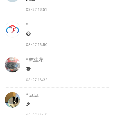
爱国情怀。
03-27 16:51
值得关注的是，合肥在发布春
*
假安排的同时，同步推出了一
😄
套“组合拳”——
03-27 16:50
*笔生花
针对家庭看护有困难的学生，
赞
社区服务中心、工人文化宫、妇女
03-27 16:32
儿童活动中心等场所将就近提供公
*豆豆
益托管服务。学校也将开放教室、
🎉
运动场馆、图书馆等场地，提供托
03-27 16:15