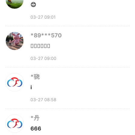
有孩子说想好好睡个懒
😊
觉，“把平时缺的觉都补回来”；有
03-27 09:01
孩子想让爸妈也尝尝练古筝坐两个
*89***570
小时的“痛苦”；还有孩子认真地
👍🏽👍🏽👍🏽
说：“我想让爸爸妈妈的领导给他
03-27 09:00
们放个假，陪我去看看春天。”
*骁
i
最后一句话说完，小朋友补了
03-27 08:58
一句：“但他们要挣钱，我理解
*丹
的。”
666