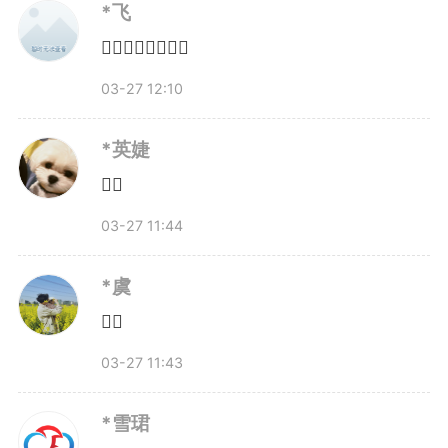
*飞
就餐时，讨论起最近安徽中小学放
👍🏻👍🏻👍🏻👍🏻
春假的事情。公司有8名女同事，7
03-27 12:10
个都是宝妈，其中两位有两个孩
*英婕
子。孩子放假了，家长却无法陪
👍🏼
伴，是不少同事共同面临的问题。
03-27 11:44
公司负责人听到员工反映的情
*虞
👍🏻
况，随即拍板放假，并在第二天上
03-27 11:43
午当着员工面宣布。“所有人都非
*雪珺
常开心，几乎都在第一时间订外出