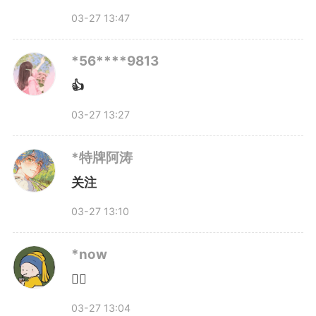
03-27 13:47
构建一个“政府主导、社会协同、
企业参与”的春假保障体系。
*56****9813
👍
“孩子们需要春天，大人也一
03-27 13:27
样”
*特牌阿涛
关注
就在3月22日，宣城广德的一
03-27 13:10
家公司火了。
*now‌
这家叫“广德一品装饰设计”的
👍🏻
公司，在宣城市发布春假倡议后的
03-27 13:04