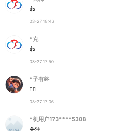
👍
安徽的春假，不是一地“单打
03-27 18:46
独斗”，而是全省“一盘棋”推进：让
*克
学生从“题海战术”走向“科里科
👍
气”，从“囿于课堂”走向“创新天
03-27 17:50
地”。合肥市教育局的温馨提示里
*子有终
写着：鼓励家长陪伴孩子，通过家
👍🏻
03-27 17:06
庭出游、研学旅游、户外锻炼等方
式，帮助孩子提升科学素养、厚植
*机用户173****5308
关注