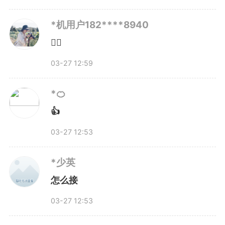
第三天，就宣布给每位员工放3天
*机用户182****8940
带薪春假，时间与学生春假一致
👍🏻
03-27 12:59
——4月1日到3日。
*🍊
“我们放的春假与学生春假时
👍
间一致。”公司物料部经理唐鸣
03-27 12:53
说，从考虑放春假到发通知，只用
*少英
了一晚上时间。
怎么接
03-27 12:53
3月21日晚，公司员工在食堂