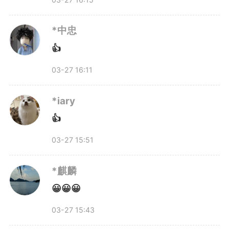
管和午餐服务，开展体育锻炼、美
*中忠
育、劳动、科技实践、阅读等活
👍
动。重点是：托管服务不收费。
03-27 16:11
*iary
人社部门鼓励用人单位结合带
👍
薪休假制度，采取错峰休假、调休
03-27 15:51
补休等措施，优先满足有未成年子
*麒麟
女的职工休假需求。文旅部门则开
😀😀😀
发了科创科普游、红色教育游、田
03-27 15:43
园风光游等精品线路，博物馆、科