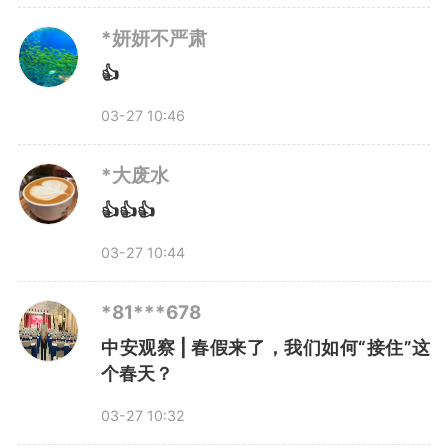
*妍妍不严肃
👍
当然，春假的落地，不可能一
03-27 10:46
蹴而就。
*大废水
有家长坦言，公益托管名额够
👍👍👍
不够？会不会又是一场“拼手速”？
03-27 10:44
学校托管虽然免费，但“好不容易
*81***678
放假了，又送回学校，孩子怎么
中安观察 | 春假来了，我们如何“接住”这
个春天？
想？”
03-27 10:32