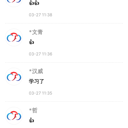
👍👍
游玩的车票。”
03-27 11:38
“目前公司业务稳定，也不在
*文青
乎那三天时间成本。”公司负责人
👍
03-27 11:36
说了一句特别有温度的话：“孩子
们需要春天，大人也一样！”
*汉威
学习了
这大概是春假政策落地后，安
03-27 11:35
徽第一个“吃螃蟹”的企业。而它的
*哲
意义在于：当政策有了，企业的自
👍