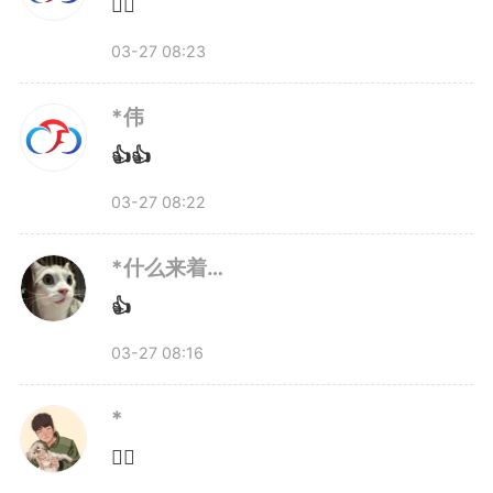
👍🏻
好：“孩子们需要春天，大人也一
03-27 08:23
样！”
*伟
👍👍
4月1日，孩子们将迎来第一个
03-27 08:22
春假。他们有的想去迪士尼看
*什么来着…
看“妈妈是不是骗人”，有的想练完
👍
古筝好好享受春天，有的只想让爸
03-27 08:16
爸妈妈放下工作陪陪自己。
*
👍🏻
这些愿望，能不能实现，不只