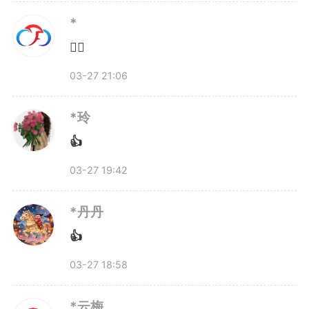
*
👍🏻
03-27 21:06
*玲
3月19日，我省16个市相继发
👍
布了中小学春秋假实施方案，各市
03-27 19:42
均把首个春假定于4月1日至4月3
*丹丹
👍
日，与清明假期连休形成6天小长
03-27 18:58
假，实施对象主要为义务教育阶段
一年级至八年级学生。
*云梅