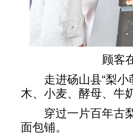
顾客在
走进砀山县“梨小萌
木、小麦、酵母、牛
穿过一片百年古梨
面包铺。