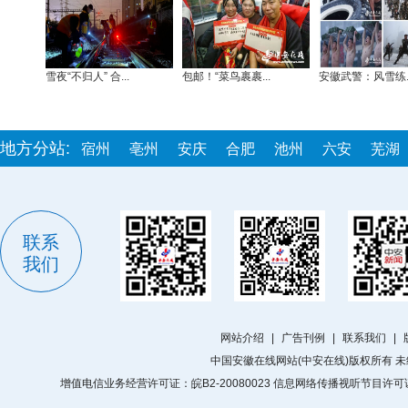
雪夜“不归人” 合...
包邮！“菜鸟裹裹...
安徽武警：风雪练..
地方分站:
宿州
亳州
安庆
合肥
池州
六安
芜湖
联系
我们
网站介绍
|
广告刊例
|
联系我们
|
中国安徽在线网站(中安在线)版权所有 
增值电信业务经营许可证：皖B2-20080023 信息网络传播视听节目许可证