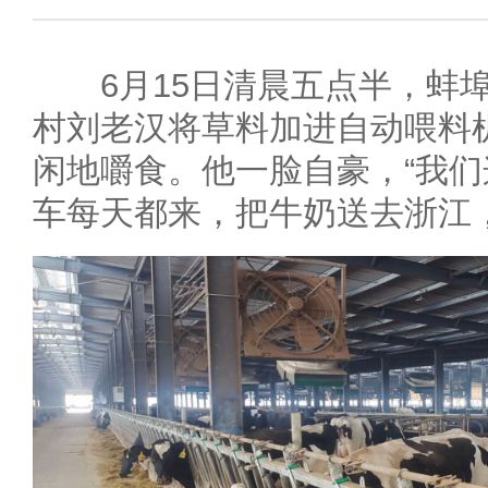
6月15日清晨五点半，蚌埠
村刘老汉将草料加进自动喂料
闲地嚼食。他一脸自豪，“我
车每天都来，把牛奶送去浙江