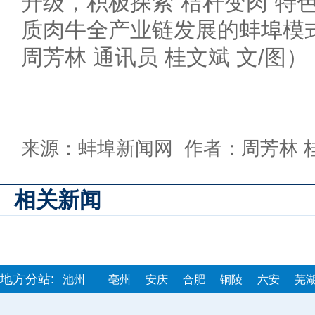
升级，积极探索“秸秆变肉”特
质肉牛全产业链发展的蚌埠模
周芳林 通讯员 桂文斌 文/图）
来源：蚌埠新闻网 作者：周芳林 
相关新闻
地方分站:
池州
亳州
安庆
合肥
铜陵
六安
芜