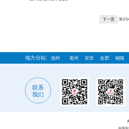
下一页
第1/5
地方分站:
池州
亳州
安庆
合肥
铜陵
联系
我们
中国安