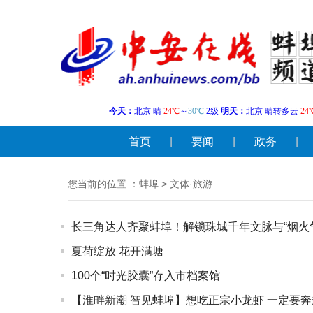
首页
|
要闻
|
政务
|
您当前的位置 ：
蚌埠
>
文体·旅游
长三角达人齐聚蚌埠！解锁珠城千年文脉与“烟火
夏荷绽放 花开满塘
100个“时光胶囊”存入市档案馆
【淮畔新潮 智见蚌埠】想吃正宗小龙虾 一定要