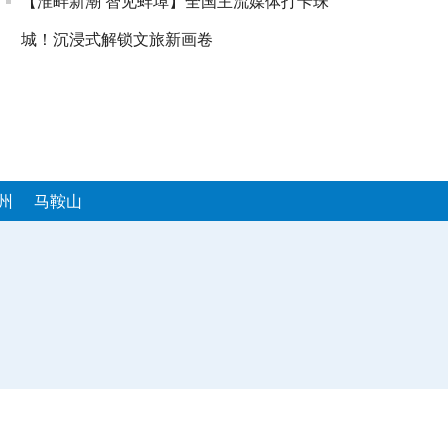
【淮畔新潮 智见蚌埠】全国主流媒体打卡珠
城！沉浸式解锁文旅新画卷
州
马鞍山