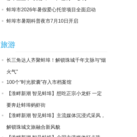
蚌埠市2026年暑假爱心托管项目全面启动
蚌埠市暑期科普夜市7月10日开启
旅游
长三角达人齐聚蚌埠！解锁珠城千年文脉与“烟
火气”
100个“时光胶囊”存入市档案馆
【淮畔新潮 智见蚌埠】想吃正宗小龙虾 一定
要奔赴蚌埠蚂虾街
【淮畔新潮 智见蚌埠】主流媒体沉浸式采风，
解锁珠城文旅融合新风貌