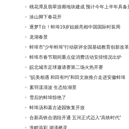
桃花潭及翡翠游廊地块建成 预计今年上半年具备
涂山脚下春花开
逐梦T台！蚌埠19岁姑娘亮相中国国际时装周
龙湖春景
蚌埠市“少年蚌埠”行动获评全国基础教育创新改
蚌埠市春节期间重点促消费活动安排情况出炉
皖北城市足球邀请赛第二场火热开赛
“皖美相遇 和田有约”和田文旅推介走进安徽蚌埠
素羽漾清波 生态绘湖景
雪后的蚌埠惊艳了
蚌埠汤和墓古迹园恢复开放
合新高铁合泗段开通 五河正式迈入“高铁时代”
淮畔添彩 湖泽栖灵