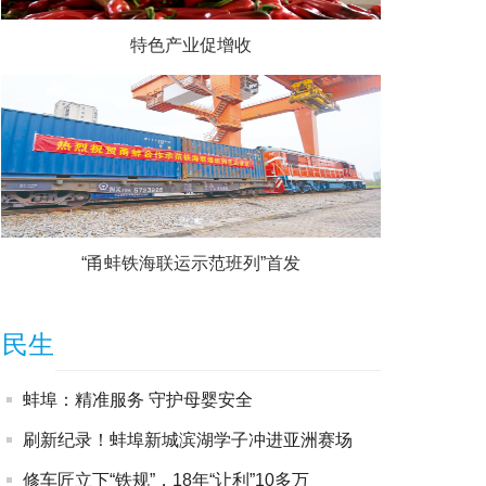
特色产业促增收
“甬蚌铁海联运示范班列”首发
民生
蚌埠：精准服务 守护母婴安全
刷新纪录！蚌埠新城滨湖学子冲进亚洲赛场
修车匠立下“铁规”，18年“让利”10多万