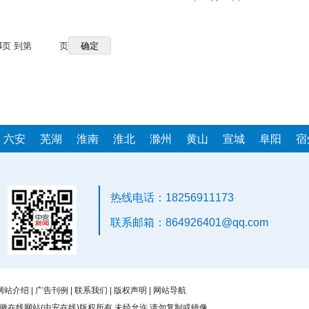
4页 到第
页
六安
芜湖
淮南
淮北
滁州
黄山
宣城
阜阳
宿
热线电话：18256911173
联系邮箱：864926401@qq.com
网站介绍
|
广告刊例
|
联系我们
|
版权声明
|
网站导航
徽在线网站(中安在线)版权所有 未经允许 请勿复制或镜像