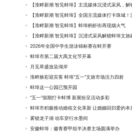
【淮畔新潮 智见蚌埠】主流媒体沉浸式采风，解
【淮畔新潮 智见蚌埠】全国主流媒体打卡珠城！
【淮畔新潮 智见蚌埠】蚌埠蚂虾街再现烟火气
【淮畔新潮 智见蚌埠】沉浸式采风解锁蚌埠文旅
2026年全国中学生游泳锦标赛在蚌开赛
蚌埠市第二届大禹文化节开幕
月见草盛放染湖岸
淮畔焕彩迎宾客 蚌埠“五一”文旅市场活力四射
蚌埠这一公园已预开园
“五一”假期打卡蚌博 新展纷呈活动多彩
蚌埠市积极推动婚俗文化革新 让婚姻回归爱的本
雾锁龙子湖 动车穿行水墨间
安徽蚌埠：徽青赛甲组半决赛主场圆满举办