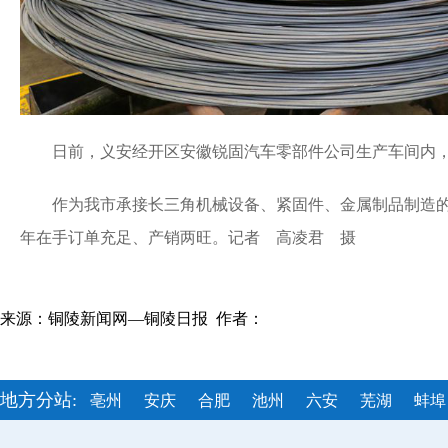
日前，义安经开区安徽锐固汽车零部件公司生产车间内，
作为我市承接长三角机械设备、紧固件、金属制品制造的
年在手订单充足、产销两旺。记者 高凌君 摄
来源：铜陵新闻网—铜陵日报 作者：
地方分站:
亳州
安庆
合肥
池州
六安
芜湖
蚌埠