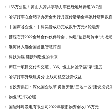
155万公里！黄山人骑共享助力车已绕地球赤道38.7圈
哈啰打车在合肥举办安全出行月宣传活动全年累计培训数
中国声谷企业：中科昊音成功完成数千万元A轮融资
携程召开2022全球合作伙伴峰会，构建“创新与传承”大场
淮河路入选全国首批智慧商圈
科技为媒 链接制造业的未来
庐江一项目交付即交证，336户业主体验幸福“家”速度
哈啰打车升级服务分 上线司机空驶费权益
省投资集团：深化国企改革 勇当安徽“三地一区”建设投资
物业“红”民心暖
国能蚌埠发电有限公司2022年废旧物资创收195万元