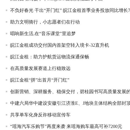
不负好春光 干出“开门红” 皖江金租首季业务投放同比增长73
助力文明骑行，小志愿者们在行动
唱响新生活,在“音乐课堂”里追梦
皖江金租成功交付国内首架空转入境卡-32直升机
皖江金租：助力护航货运物流保通保畅
在高质量发展赛道上行稳致远
皖江金租“拼”出首月“开门红”
创新营销、深耕服务、稳保交付，碧桂园书写高质量发展
中建六局华中建设安徽引江济淮E、J地块主体结构全部封
共享单车化身反诈移动宣传车
“瑶海汽车乐购节”再度来袭 来瑶海购车最高可补7200元