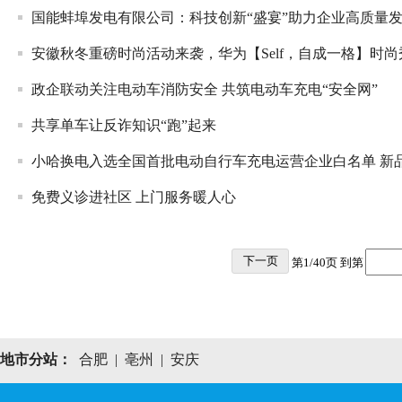
国能蚌埠发电有限公司：科技创新“盛宴”助力企业高质量
安徽秋冬重磅时尚活动来袭，华为【Self，自成一格】时尚秀精
政企联动关注电动车消防安全 共筑电动车充电“安全网”
共享单车让反诈知识“跑”起来
小哈换电入选全国首批电动自行车充电运营企业白名单 新品KB
免费义诊进社区 上门服务暖人心
下一页
第1/40页 到第
地市分站：
合肥
|
亳州
|
安庆