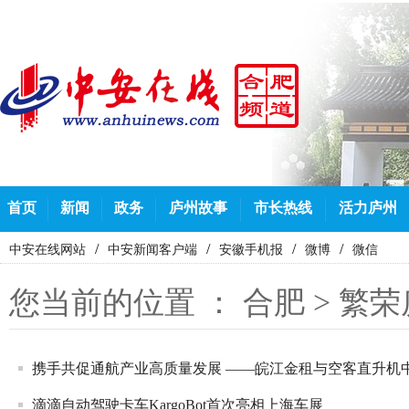
首页
新闻
政务
庐州故事
市长热线
活力庐州
/
/
/
/
中安在线网站
中安新闻客户端
安徽手机报
微博
微信
您当前的位置 ：
合肥
>
繁荣
携手共促通航产业高质量发展 ——皖江金租与空客直升机中国
滴滴自动驾驶卡车KargoBot首次亮相上海车展