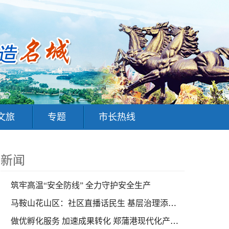
文旅
专题
市长热线
新闻
筑牢高温“安全防线” 全力守护安全生产
马鞍山花山区：社区直播话民生 基层治理添活力
做优孵化服务 加速成果转化 郑蒲港现代化产业孵化园筑巢引凤添动能