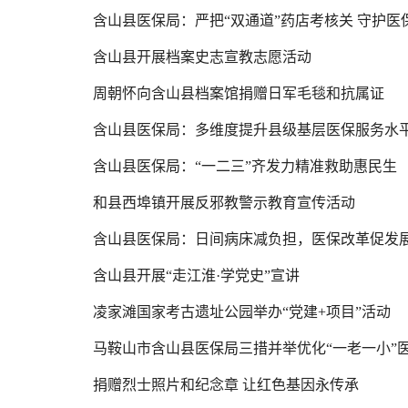
含山县医保局：严把“双通道”药店考核关 守护医
含山县开展档案史志宣教志愿活动
周朝怀向含山县档案馆捐赠日军毛毯和抗属证
含山县医保局：多维度提升县级基层医保服务水
含山县医保局：“一二三”齐发力精准救助惠民生
和县西埠镇开展反邪教警示教育宣传活动
含山县医保局：日间病床减负担，医保改革促发
含山县开展“走江淮·学党史”宣讲
凌家滩国家考古遗址公园举办“党建+项目”活动
马鞍山市含山县医保局三措并举优化“一老一小”
捐赠烈士照片和纪念章 让红色基因永传承