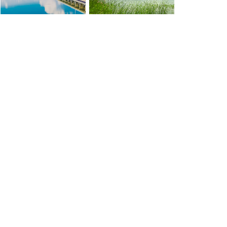
联守跨界河湖 共护一江碧水
让清水流到百姓身边