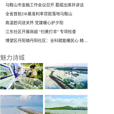
马鞍山市金融工作会议召开 葛斌出席并讲话
全省首批DR基准利率贷款落地马鞍山
高温慰问送关怀 党建暖心护夕阳
江东社区开展商超 “扫黄打非” 专项检查
博望区丹阳镇丹阳社区：全科赋能暖民心 精准守护“一老一小”
魅力诗城
重点水利工程施工忙
聚力发展“两新产业” 培育经济增长引擎